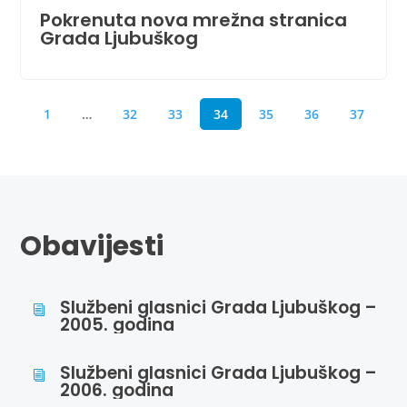
Pokrenuta nova mrežna stranica
Grada Ljubuškog
1
…
32
33
34
35
36
37
Obavijesti
Službeni glasnici Grada Ljubuškog –
i
2005. godina
Službeni glasnici Grada Ljubuškog –
i
2006. godina