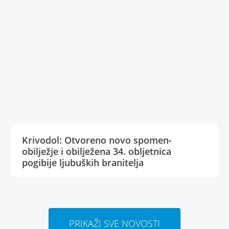
Krivodol: Otvoreno novo spomen-
obilježje i obilježena 34. obljetnica
pogibije ljubuških branitelja
PRIKAŽI SVE NOVOSTI