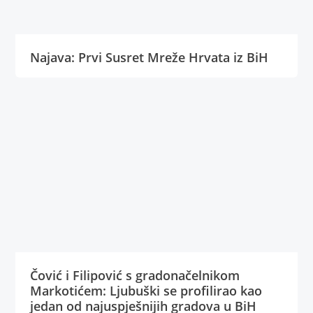
Najava: Prvi Susret Mreže Hrvata iz BiH
Čović i Filipović s gradonačelnikom
Markotićem: Ljubuški se profilirao kao
jedan od najuspješnijih gradova u BiH