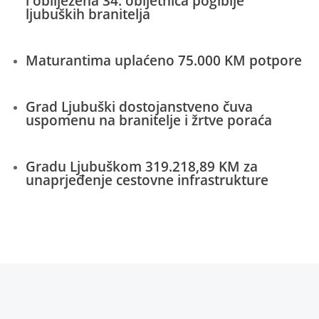
i obilježena 34. obljetnica pogibije
ljubuških branitelja
Maturantima uplaćeno 75.000 KM potpore
Grad Ljubuški dostojanstveno čuva
uspomenu na branitelje i žrtve poraća
Gradu Ljubuškom 319.218,89 KM za
unaprjeđenje cestovne infrastrukture