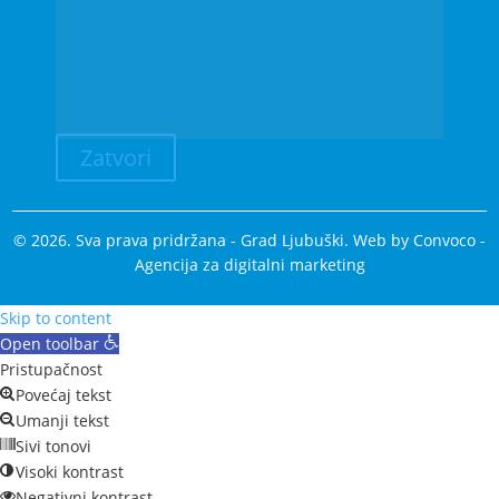
Zatvori
© 2026. Sva prava pridržana - Grad Ljubuški. Web by
Convoco
-
Agencija za digitalni marketing
Skip to content
Open toolbar
Pristupačnost
Povećaj tekst
Umanji tekst
Sivi tonovi
Visoki kontrast
Negativni kontrast