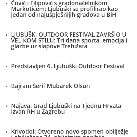
Čović i Filipović s gradonačelnikom
Markotićem: Ljubuški se profilirao kao
jedan od najuspješnijih gradova u BiH
LJUBUŠKI OUTDOOR FESTIVAL ZAVRŠIO U
VELIKOM STILU: Tri dana sporta, emocija i
glazbe uz slapove Trebižata
Predstavljen 6. Ljubuški Outdoor Festival
Bajram Šerif Mubarek Olsun
Najava: Grad Ljubuški na Tjednu Hrvata
izvan RH u Zagrebu
Krivodol: Otvoreno novo spomen-obilježje