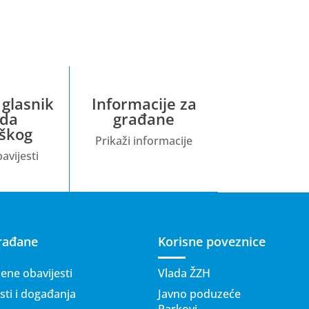
 glasnik
Informacije za
da
građane
škog
Prikaži informacije
avijesti
rađane
Korisne poveznice
ene obavijesti
Vlada ŽZH
ti i događanja
Javno poduzeće
Parkovi