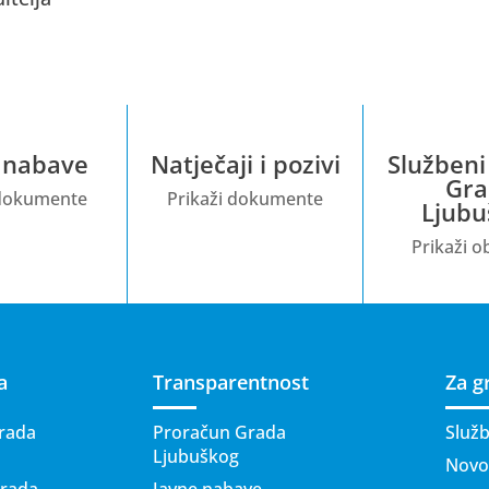
 nabave
Natječaji i pozivi
Službeni
Gra
 dokumente
Prikaži dokumente
Ljubu
Prikaži ob
a
Transparentnost
Za g
rada
Proračun Grada
Služb
Ljubuškog
Novos
Grada
Javne nabave