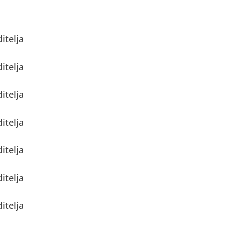
itelja
itelja
itelja
itelja
itelja
itelja
itelja