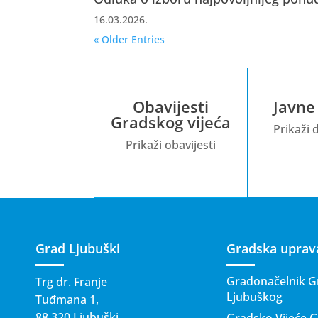
16.03.2026.
« Older Entries
Obavijesti
Javne
Gradskog vijeća
Prikaži
Prikaži obavijesti
Grad Ljubuški
Gradska uprav
Gradonačelnik G
Trg dr. Franje
Ljubuškog
Tuđmana 1,
88 320 Ljubuški
Gradsko Vijeće 