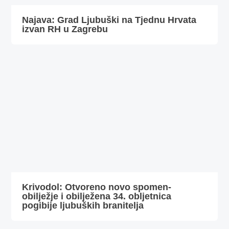
Najava: Grad Ljubuški na Tjednu Hrvata
izvan RH u Zagrebu
Krivodol: Otvoreno novo spomen-
obilježje i obilježena 34. obljetnica
pogibije ljubuških branitelja