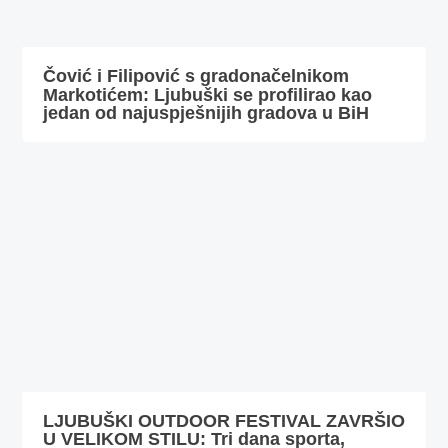
Čović i Filipović s gradonačelnikom
Markotićem: Ljubuški se profilirao kao
jedan od najuspješnijih gradova u BiH
LJUBUŠKI OUTDOOR FESTIVAL ZAVRŠIO
U VELIKOM STILU: Tri dana sporta,