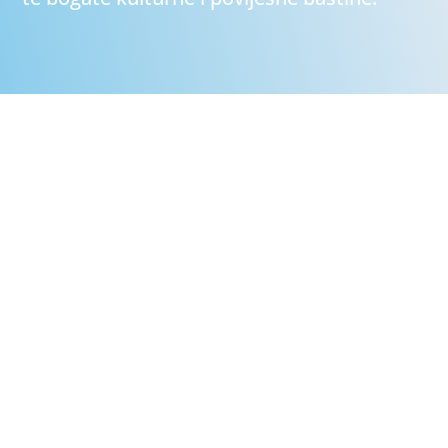
E-matičar
Otvori sekciju
Dokumenti i obrasci
Prikaži dokumente