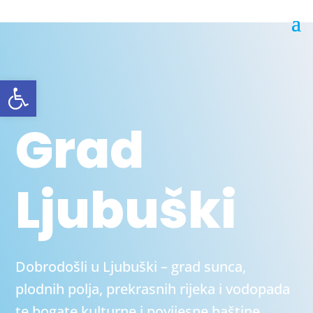
Open toolbar
Grad
Ljubuški
Dobrodošli u Ljubuški – grad sunca,
plodnih polja, prekrasnih rijeka i vodopada
te bogate kulturne i povijesne baštine.