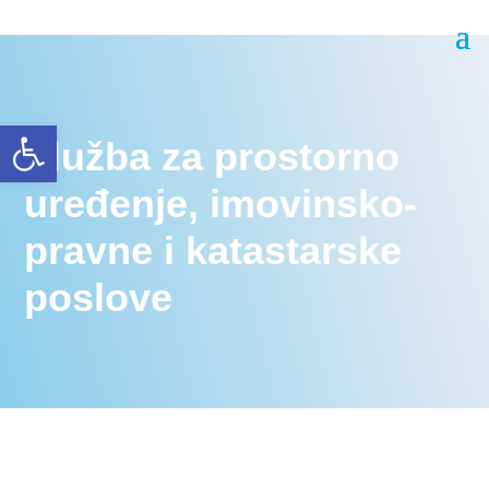
Open toolbar
Služba za prostorno
uređenje, imovinsko-
pravne i katastarske
poslove