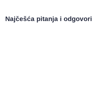
Najčešća pitanja i odgovori
Niste pronašli odgovor?
Postavite pitanje!
Ime i prezime