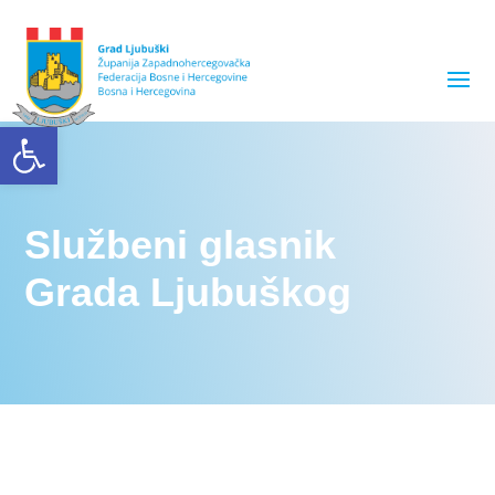
Open toolbar
Službeni glasnik
Grada Ljubuškog