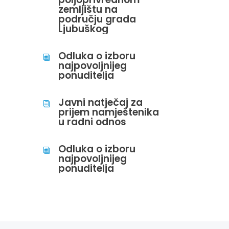
zemljištu na
području grada
Ljubuškog
Odluka o izboru
i
najpovoljnijeg
ponuditelja
Javni natječaj za
i
prijem namještenika
u radni odnos
Odluka o izboru
i
najpovoljnijeg
ponuditelja