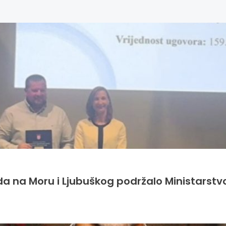
da na Moru i Ljubuškog podržalo Ministarstv