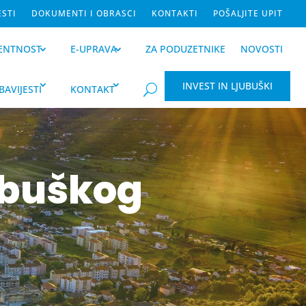
ESTI
DOKUMENTI I OBRASCI
KONTAKTI
POŠALJITE UPIT
ENTNOST
E-UPRAVA
ZA PODUZETNIKE
NOVOSTI
INVEST IN LJUBUŠKI
BAVIJESTI
KONTAKT
U
ubuškog