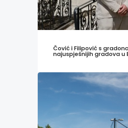
Čović i Filipović s grado
najuspješnijih gradova u 