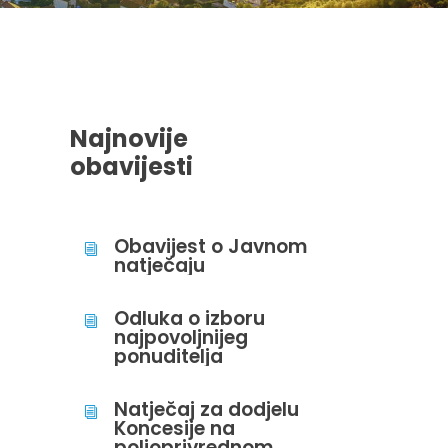
Najnovije
obavijesti
Obavijest o Javnom
i
natječaju
Odluka o izboru
i
najpovoljnijeg
ponuditelja
Natječaj za dodjelu
i
Koncesije na
poljoprivrednom