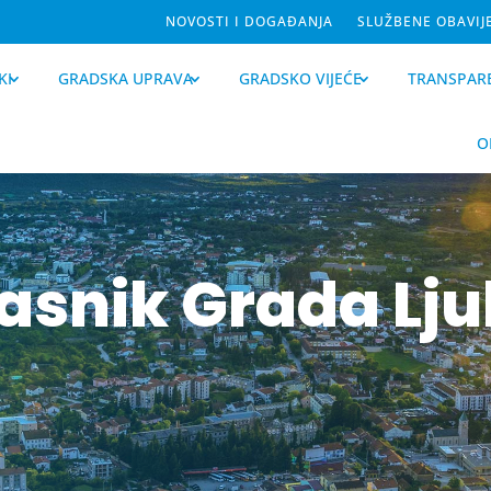
NOVOSTI I DOGAĐANJA
SLUŽBENE OBAVIJ
KI
GRADSKA UPRAVA
GRADSKO VIJEĆE
TRANSPAR
O
lasnik Grada Lj