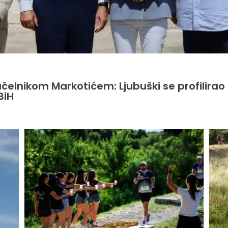
načelnikom Markotićem: Ljubuški se profilira
BiH