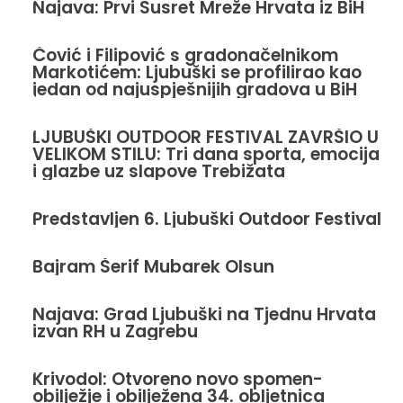
Najava: Prvi Susret Mreže Hrvata iz BiH
Čović i Filipović s gradonačelnikom
Markotićem: Ljubuški se profilirao kao
jedan od najuspješnijih gradova u BiH
LJUBUŠKI OUTDOOR FESTIVAL ZAVRŠIO U
VELIKOM STILU: Tri dana sporta, emocija
i glazbe uz slapove Trebižata
Predstavljen 6. Ljubuški Outdoor Festival
Bajram Šerif Mubarek Olsun
Najava: Grad Ljubuški na Tjednu Hrvata
izvan RH u Zagrebu
Krivodol: Otvoreno novo spomen-
obilježje i obilježena 34. obljetnica