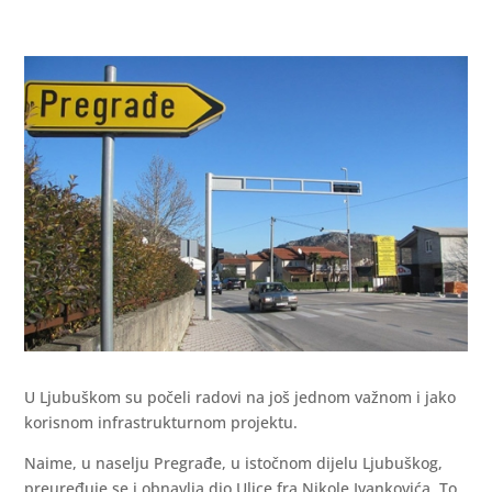
U Ljubuškom su počeli radovi na još jednom važnom i jako
korisnom infrastrukturnom projektu.
Naime, u naselju Pregrađe, u istočnom dijelu Ljubuškog,
preuređuje se i obnavlja dio Ulice fra Nikole Ivankovića. To