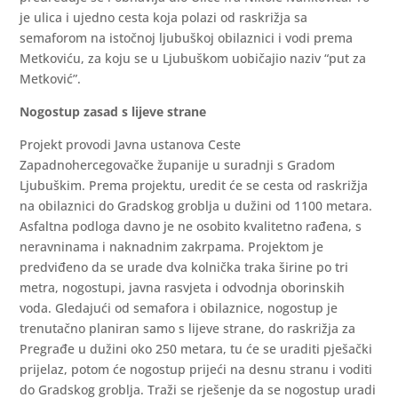
je ulica i ujedno cesta koja polazi od raskrižja sa
semaforom na istočnoj ljubuškoj obilaznici i vodi prema
Metkoviću, za koju se u Ljubuškom uobičajio naziv “put za
Metković”.
Nogostup zasad s lijeve strane
Projekt provodi Javna ustanova Ceste
Zapadnohercegovačke županije u suradnji s Gradom
Ljubuškim. Prema projektu, uredit će se cesta od raskrižja
na obilaznici do Gradskog groblja u dužini od 1100 metara.
Asfaltna podloga davno je ne osobito kvalitetno rađena, s
neravninama i naknadnim zakrpama. Projektom je
predviđeno da se urade dva kolnička traka širine po tri
metra, nogostupi, javna rasvjeta i odvodnja oborinskih
voda. Gledajući od semafora i obilaznice, nogostup je
trenutačno planiran samo s lijeve strane, do raskrižja za
Pregrađe u dužini oko 250 metara, tu će se uraditi pješački
prijelaz, potom će nogostup prijeći na desnu stranu i voditi
do Gradskog groblja. Traži se rješenje da se nogostup uradi