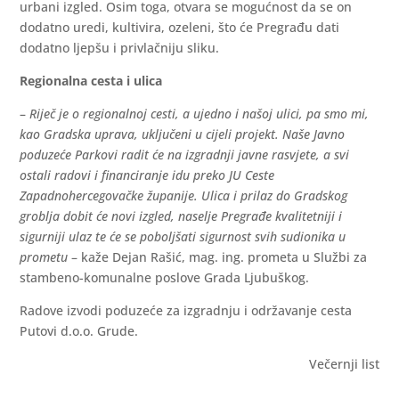
urbani izgled. Osim toga, otvara se mogućnost da se on
dodatno uredi, kultivira, ozeleni, što će Pregrađu dati
dodatno ljepšu i privlačniju sliku.
Regionalna cesta i ulica
–
Riječ je o regionalnoj cesti, a ujedno i našoj ulici, pa smo mi,
kao Gradska uprava, uključeni u cijeli projekt. Naše Javno
poduzeće Parkovi radit će na izgradnji javne rasvjete, a svi
ostali radovi i financiranje idu preko JU Ceste
Zapadnohercegovačke županije. Ulica i prilaz do Gradskog
groblja dobit će novi izgled, naselje Pregrađe kvalitetniji i
sigurniji ulaz te će se poboljšati sigurnost svih sudionika u
prometu
– kaže Dejan Rašić, mag. ing. prometa u Službi za
stambeno-komunalne poslove Grada Ljubuškog.
Radove izvodi poduzeće za izgradnju i održavanje cesta
Putovi d.o.o. Grude.
Večernji list