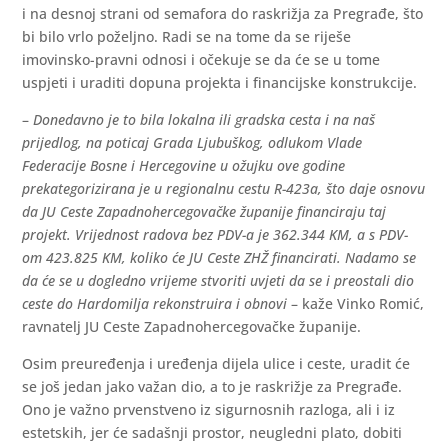
i na desnoj strani od semafora do raskrižja za Pregrađe, što
bi bilo vrlo poželjno. Radi se na tome da se riješe
imovinsko-pravni odnosi i očekuje se da će se u tome
uspjeti i uraditi dopuna projekta i financijske konstrukcije.
–
Donedavno je to bila lokalna ili gradska cesta i na naš
prijedlog, na poticaj Grada Ljubuškog, odlukom Vlade
Federacije Bosne i Hercegovine u ožujku ove godine
prekategorizirana je u regionalnu cestu R-423a, što daje osnovu
da JU Ceste Zapadnohercegovačke županije financiraju taj
projekt. Vrijednost radova bez PDV-a je 362.344 KM, a s PDV-
om 423.825 KM, koliko će JU Ceste ZHŽ financirati. Nadamo se
da će se u dogledno vrijeme stvoriti uvjeti da se i preostali dio
ceste do Hardomilja rekonstruira i obnovi
– kaže Vinko Romić,
ravnatelj JU Ceste Zapadnohercegovačke županije.
Osim preuređenja i uređenja dijela ulice i ceste, uradit će
se još jedan jako važan dio, a to je raskrižje za Pregrađe.
Ono je važno prvenstveno iz sigurnosnih razloga, ali i iz
estetskih, jer će sadašnji prostor, neugledni plato, dobiti