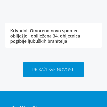
Krivodol: Otvoreno novo spomen-
obilježje i obilježena 34. obljetnica
pogibije ljubuških branitelja
PRIKAŽI SVE NOVOSTI