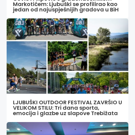
Markotićem: Ljubuški se profilirao kao
jedan od najuspješnijih gradova u BiH
LJUBUŠKI OUTDOOR FESTIVAL ZAVRŠIO U
VELIKOM STILU: Tri dana sporta,
emocija i glazbe uz slapove Trebižata