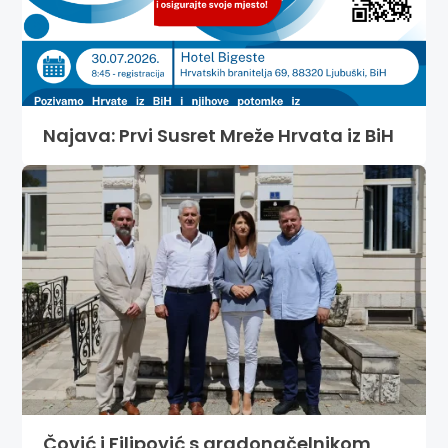
Najava: Prvi Susret Mreže Hrvata iz BiH
Čović i Filipović s gradonačelnikom