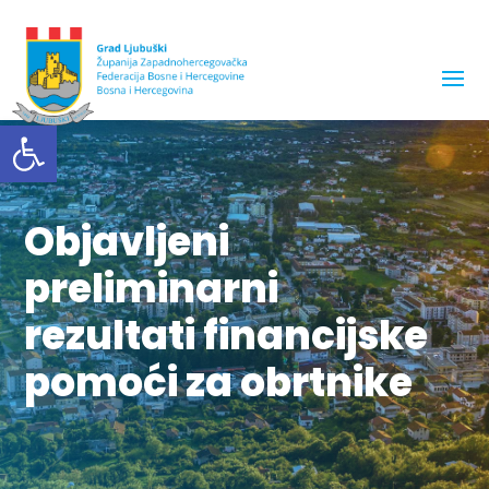
Open toolbar
Objavljeni
preliminarni
rezultati financijske
pomoći za obrtnike