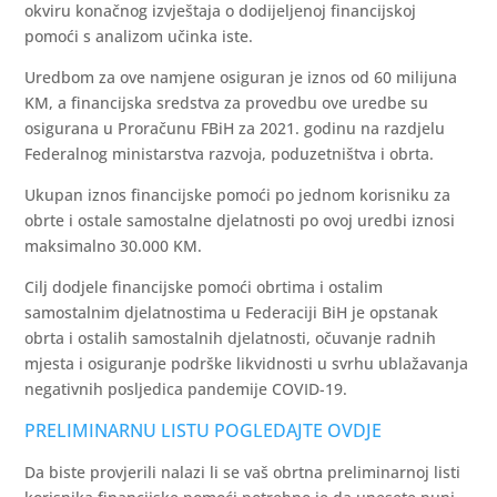
okviru konačnog izvještaja o dodijeljenoj financijskoj
pomoći s analizom učinka iste.
Uredbom za ove namjene osiguran je iznos od 60 milijuna
KM, a financijska sredstva za provedbu ove uredbe su
osigurana u Proračunu FBiH za 2021. godinu na razdjelu
Federalnog ministarstva razvoja, poduzetništva i obrta.
Ukupan iznos financijske pomoći po jednom korisniku za
obrte i ostale samostalne djelatnosti po ovoj uredbi iznosi
maksimalno 30.000 KM.
Cilj dodjele financijske pomoći obrtima i ostalim
samostalnim djelatnostima u Federaciji BiH je opstanak
obrta i ostalih samostalnih djelatnosti, očuvanje radnih
mjesta i osiguranje podrške likvidnosti u svrhu ublažavanja
negativnih posljedica pandemije COVID-19.
PRELIMINARNU LISTU POGLEDAJTE OVDJE
Da biste provjerili nalazi li se vaš obrtna preliminarnoj listi