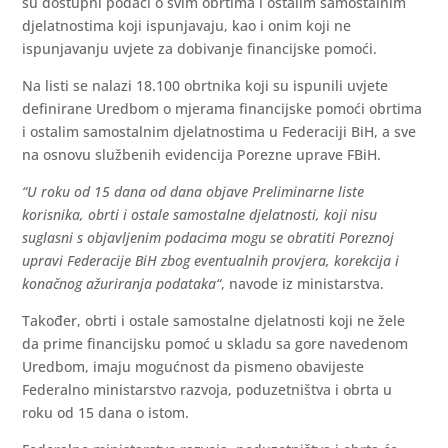
su dostupni podaci o svim obrtima i ostalim samostalnim
djelatnostima koji ispunjavaju, kao i onim koji ne
ispunjavanju uvjete za dobivanje financijske pomoći.
Na listi se nalazi 18.100 obrtnika koji su ispunili uvjete
definirane Uredbom o mjerama financijske pomoći obrtima
i ostalim samostalnim djelatnostima u Federaciji BiH, a sve
na osnovu službenih evidencija Porezne uprave FBiH.
“U roku od 15 dana od dana objave Preliminarne liste
korisnika, obrti i ostale samostalne djelatnosti, koji nisu
suglasni s objavljenim podacima mogu se obratiti Poreznoj
upravi Federacije BiH zbog eventualnih provjera, korekcija i
konačnog ažuriranja podataka“
, navode iz ministarstva.
Također, obrti i ostale samostalne djelatnosti koji ne žele
da prime financijsku pomoć u skladu sa gore navedenom
Uredbom, imaju mogućnost da pismeno obavijeste
Federalno ministarstvo razvoja, poduzetništva i obrta u
roku od 15 dana o istom.