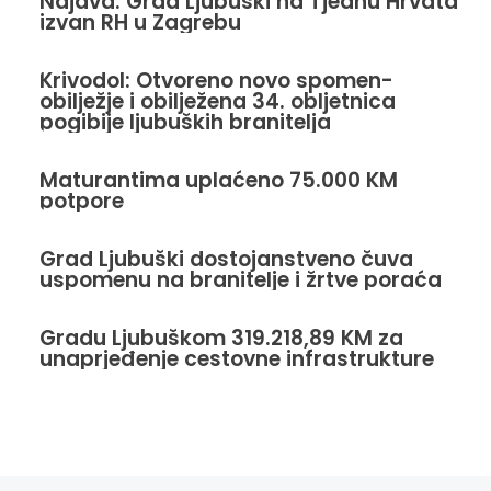
Najava: Grad Ljubuški na Tjednu Hrvata
izvan RH u Zagrebu
Krivodol: Otvoreno novo spomen-
obilježje i obilježena 34. obljetnica
pogibije ljubuških branitelja
Maturantima uplaćeno 75.000 KM
potpore
Grad Ljubuški dostojanstveno čuva
uspomenu na branitelje i žrtve poraća
Gradu Ljubuškom 319.218,89 KM za
unaprjeđenje cestovne infrastrukture