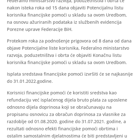
Federalno ministarstvo razvoja, poduzetništva i obrta će
nakon isteka roka od 15 dana objaviti Potencijalnu listu
korisnika financijske pomoći u skladu sa ovom Uredbom,
na osnovu ažuriranih podataka iz službenih evidencija
Porezne uprave Federacije BiH.
Protekom roka za podnošenje prigovora od 8 dana od dana
objave Potencijalne liste korisnika, Federalno ministarstvo
razvoja, poduzetništva i obrta će objaviti Konačnu listu
korisnika financijske pomoći u skladu sa ovom Uredbom.
Isplata sredstava financijske pomoći izvršiti će se najkasnije
do 31.01.2022.godine.
Korisnici financijske pomoći će koristiti sredstva kao
refundaciju već isplaćenog dijela bruto plata za uposlene
odnosno dijela doprinosa koji se obračunavaju na
propisanu osnovicu za obračun doprinosa za vlasnike za
razdoblje od 01.08.2020. godine do 31.07.2021. godine, a
rezultati odnosno efekti financijske pomoći obrtima i
ostalim samostalnim djelatnostima će biti predstavljeni u