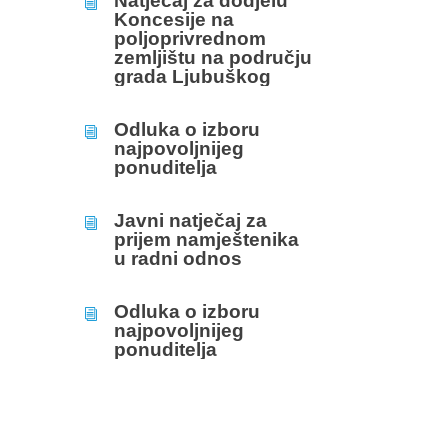
Natječaj za dodjelu
i
Koncesije na
poljoprivrednom
zemljištu na području
grada Ljubuškog
Odluka o izboru
i
najpovoljnijeg
ponuditelja
Javni natječaj za
i
prijem namještenika
u radni odnos
Odluka o izboru
i
najpovoljnijeg
ponuditelja