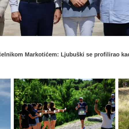
čelnikom Markotićem: Ljubuški se profilirao ka