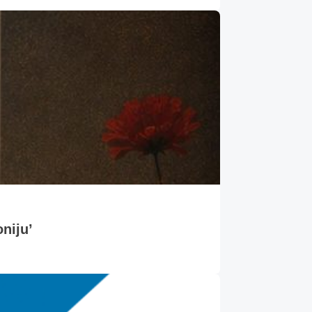
oniju’