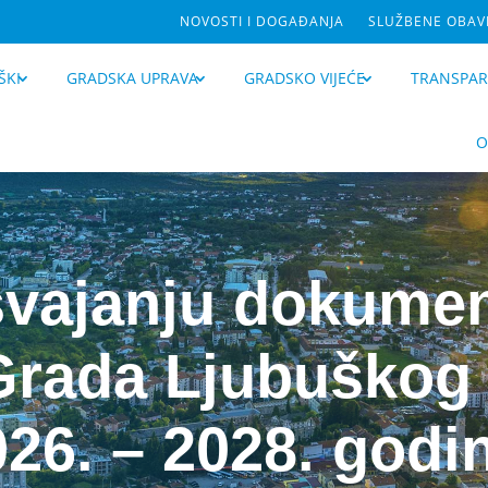
NOVOSTI I DOGAĐANJA
SLUŽBENE OBAVI
ŠKI
GRADSKA UPRAVA
GRADSKO VIJEĆE
TRANSPA
O
svajanju dokumen
Grada Ljubuškog
026. – 2028. godi