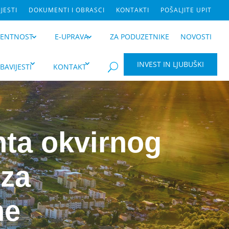
JESTI
DOKUMENTI I OBRASCI
KONTAKTI
POŠALJITE UPIT
RENTNOST
E-UPRAVA
ZA PODUZETNIKE
NOVOSTI
INVEST IN LJUBUŠKI
BAVIJESTI
KONTAKT
U
ta okvirnog
 za
ne