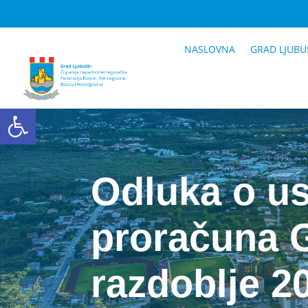
NASLOVNA
GRAD LJUBU
Open toolbar
Odluka o u
proračuna 
razdoblje 2