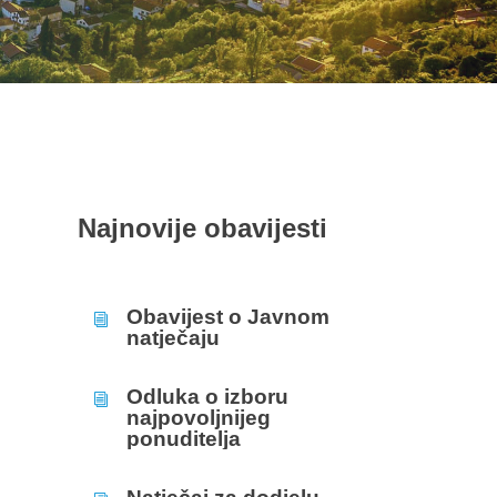
Najnovije obavijesti
Obavijest o Javnom
i
natječaju
Odluka o izboru
i
najpovoljnijeg
ponuditelja