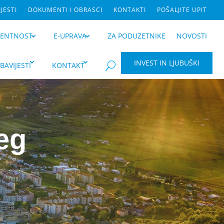
JESTI
DOKUMENTI I OBRASCI
KONTAKTI
POŠALJITE UPIT
RENTNOST
E-UPRAVA
ZA PODUZETNIKE
NOVOSTI
INVEST IN LJUBUŠKI
BAVIJESTI
KONTAKT
U
eg