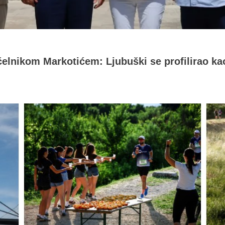
čelnikom Markotićem: Ljubuški se profilirao ka