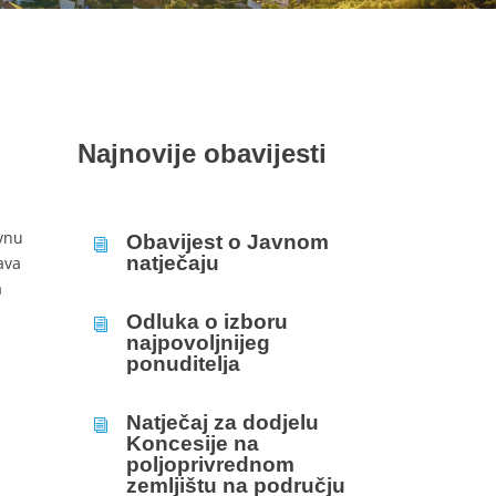
Najnovije obavijesti
avnu
Obavijest o Javnom
i
natječaju
ava
a
Odluka o izboru
i
najpovoljnijeg
ponuditelja
Natječaj za dodjelu
i
Koncesije na
poljoprivrednom
zemljištu na području