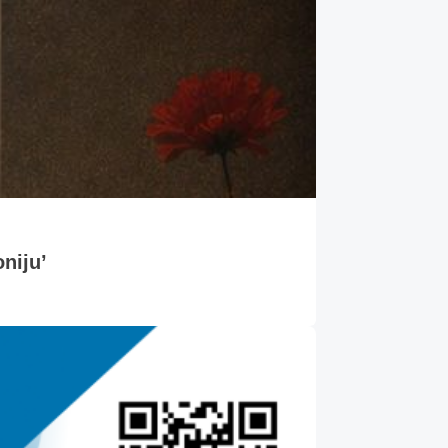
oniju’