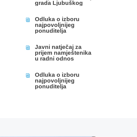
grada Ljubuškog
Odluka o izboru
i
najpovoljnijeg
ponuditelja
Javni natječaj za
i
prijem namještenika
u radni odnos
Odluka o izboru
i
najpovoljnijeg
ponuditelja