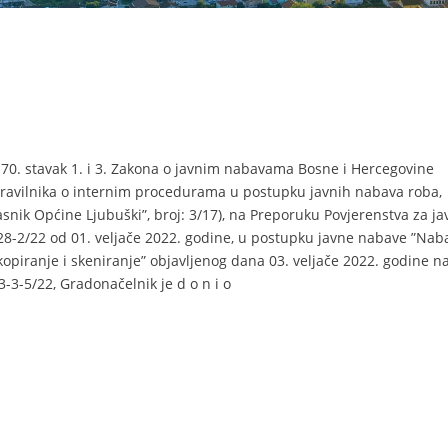
a 70. stavak 1. i 3. Zakona o javnim nabavama Bosne i Hercegovine
. Pravilnika o internim procedurama u postupku javnih nabava roba,
asnik Općine Ljubuški”, broj: 3/17), na Preporuku Povjerenstva za j
8-2/22 od 01. veljače 2022. godine, u postupku javne nabave ”Nab
kopiranje i skeniranje” objavljenog dana 03. veljače 2022. godine n
3-3-5/22, Gradonačelnik je d o n i o