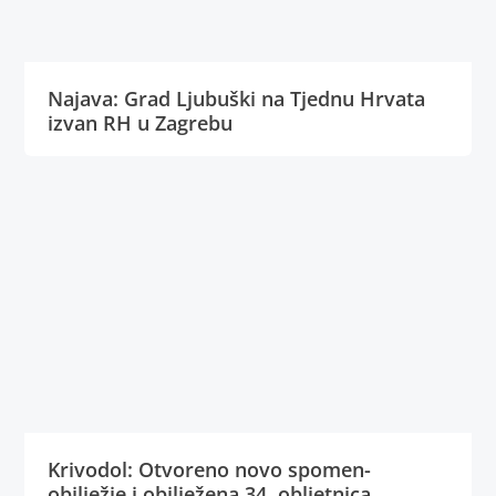
Najava: Grad Ljubuški na Tjednu Hrvata
izvan RH u Zagrebu
Krivodol: Otvoreno novo spomen-
obilježje i obilježena 34. obljetnica