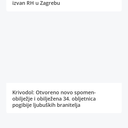
izvan RH u Zagrebu
Krivodol: Otvoreno novo spomen-
obilježje i obilježena 34. obljetnica
pogibije ljubuških branitelja