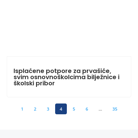
Isplaćene potpore za prvašiće,
svim osnovnoškolcima bilježnice i
školski pribor
1
2
3
4
5
6
…
35