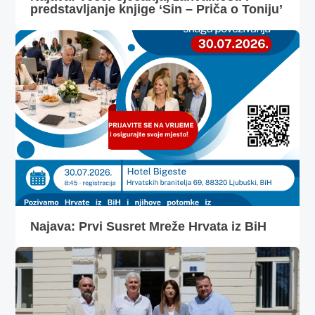
predstavljanje knjige ‘Sin – Priča o Toniju’
Najava: Prvi Susret Mreže Hrvata iz BiH