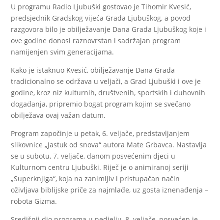
U programu Radio Ljubuški gostovao je Tihomir Kvesić,
predsjednik Gradskog vijeća Grada Ljubuškog, a povod
razgovora bilo je obilježavanje Dana Grada Ljubuškog koje i
ove godine donosi raznovrstan i sadržajan program
namijenjen svim generacijama.
Kako je istaknuo Kvesić, obilježavanje Dana Grada
tradicionalno se održava u veljači, a Grad Ljubuški i ove je
godine, kroz niz kulturnih, društvenih, sportskih i duhovnih
događanja, pripremio bogat program kojim se svečano
obilježava ovaj važan datum.
Program započinje u petak, 6. veljače, predstavljanjem
slikovnice „Jastuk od snova“ autora Mate Grbavca. Nastavlja
se u subotu, 7. veljače, danom posvećenim djeci u
Kulturnom centru Ljubuški. Riječ je o animiranoj seriji
„Superknjiga“, koja na zanimljiv i pristupačan način
oživljava biblijske priče za najmlađe, uz gosta iznenađenja –
robota Gizma.
Središnji dio programa u nedjelju, 8. veljače, posvećen je