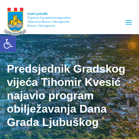
Open toolbar
Predsjednik Gradskog
vijeća Tihomir Kvesić
najavio program
obilježavanja Dana
Grada Ljubuškog