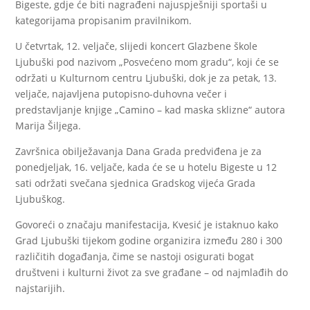
Bigeste, gdje će biti nagrađeni najuspješniji sportaši u
kategorijama propisanim pravilnikom.
U četvrtak, 12. veljače, slijedi koncert Glazbene škole
Ljubuški pod nazivom „Posvećeno mom gradu“, koji će se
održati u Kulturnom centru Ljubuški, dok je za petak, 13.
veljače, najavljena putopisno-duhovna večer i
predstavljanje knjige „Camino – kad maska sklizne“ autora
Marija Šiljega.
Završnica obilježavanja Dana Grada predviđena je za
ponedjeljak, 16. veljače, kada će se u hotelu Bigeste u 12
sati održati svečana sjednica Gradskog vijeća Grada
Ljubuškog.
Govoreći o značaju manifestacija, Kvesić je istaknuo kako
Grad Ljubuški tijekom godine organizira između 280 i 300
različitih događanja, čime se nastoji osigurati bogat
društveni i kulturni život za sve građane – od najmlađih do
najstarijih.