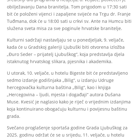
obilježavanju Dana branitelja. Tom prigodom u 17:30 sati
bit će položeni vijenci i zapaljene svijeće na Trgu dr. Franje
Tuđmana, dok će u 18:00 sati u crkvi sv. Ante na Humcu biti
služena sveta misa za sve poginule hrvatske branitelje.
Kulturni sadržaji nastavljaju se u ponedjeljak, 9. veljače,
kada će u Gradskoj galeriji Ljubuški biti otvorena izložba
„Đuro Seder – prijatelj Ljubuškog“, koja predstavlja djela
istaknutog hrvatskog slikara, pjesnika i akademika.
U utorak, 10. veljače, u hotelu Bigeste bit će predstavljeno
sedmo izdanje godišnjaka „Bilig“, u izdanju Udruge
hercegovačka kulturna baština „Bilig“, kao i knjiga
„Hercegovina – ljudi, mjesta i događaji“ autora Dušana
Muse. Kvesić je naglasio kako je riječ o vrijednim izdanjima
koja kontinuirano obogaćuju kulturnu i povijesnu baštinu
grada.
Svečano proglašenje sportaša godine Grada Ljubuškog za
2025. godinu održat će se u srijedu, 11. veljače, u hotelu