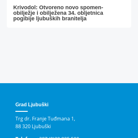
Krivodol: Otvoreno novo spomen-
obilježje i obilježena 34. obljetnica
pogibije ljubuških branitelja
Grad Ljubuški
Trg dr. Franje Tuđmana 1,
88 320 Ljubuški