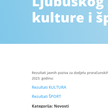
Ljubuškog 
kulture i š
Rezultati javnih poziva za dodjelu proračunski
2023. godinu:
Rezultati KULTURA
Rezultati ŠPORT
Kategorija:
Novosti