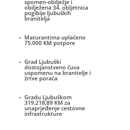
spomen-obilježje i
obilježena 34. obljetnica
pogibije ljubuških
branitelja
Maturantima uplaćeno
75.000 KM potpore
Grad Ljubuški
dostojanstveno čuva
uspomenu na branitelje i
žrtve poraća
Gradu Ljubuškom
319.218,89 KM za
unaprjeđenje cestovne
infrastrukture