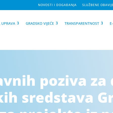
NOVOSTI I DOGAĐANJA
SLUŽBENE OBAVIJ
 UPRAVA
GRADSKO VIJEĆE
TRANSPARENTNOST
E
avnih poziva za
ih sredstava G