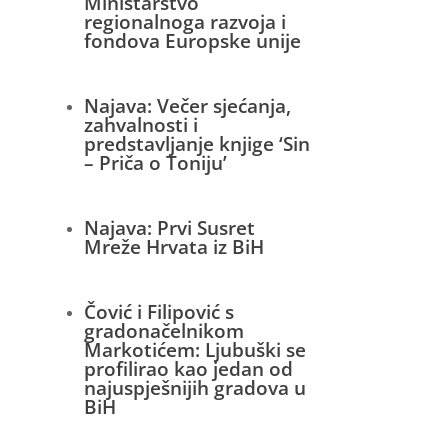
Ministarstvo
regionalnoga razvoja i
fondova Europske unije
Najava: Večer sjećanja,
zahvalnosti i
predstavljanje knjige ‘Sin
– Priča o Toniju’
Najava: Prvi Susret
Mreže Hrvata iz BiH
Čović i Filipović s
gradonačelnikom
Markotićem: Ljubuški se
profilirao kao jedan od
najuspješnijih gradova u
BiH