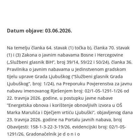
Datum objave: 03.06.2026.
Na temelju članka 64. stavak (1) točka b), članka 70. stavak
(1) i (3) Zakona o javnim nabavama Bosne i Hercegovine
(„Službeni glasnik BiH“, broj 39/14, 59/22 i 50/24), članka 36.
Pravilnika o javnim nabavama u Jedinstvenom gradskom
tijelu uprave Grada Ljubuškog (”Službeni glasnik Grada
Ljubuškog”, broj: 1/24), na Preporuku Povjerenstva za javnu
nabavu imenovanog Rješenjem broj: 02/1-05-1291-1/26 od
22. travnja 2026. godine, u postupku javne nabave
”Energetska obnova i korištenje obnovljivih izvora u OŠ
Marka Marulića i Dječjem vrtiću Ljubuški”, objavljenog dana
23. travnja 2026. godine na Portalu javnih nabava, broj
Obavijesti: 158-1-3-22-3-19/26, evidencijski broj: 02/1-05-
1291/26, Gradonačelnik je d o n i o