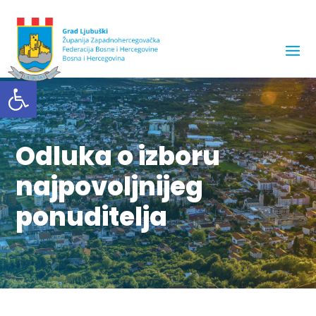
Open toolbar
Odluka o izboru
najpovoljnijeg
ponuditelja