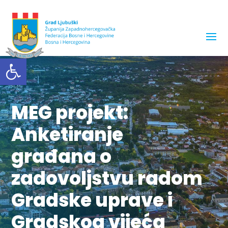
Open toolbar
MEG projekt:
Anketiranje
građana o
zadovoljstvu radom
Gradske uprave i
Gradskog vijeća