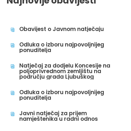
Najnovije obavijesti
Obavijest o Javnom natječaju
i
Odluka o izboru najpovoljnijeg
i
ponuditelja
Natječaj za dodjelu Koncesije na
i
poljoprivrednom zemljištu na
području grada Ljubuškog
Odluka o izboru najpovoljnijeg
i
ponuditelja
Javni natječaj za prijem
i
namještenika u radni odnos