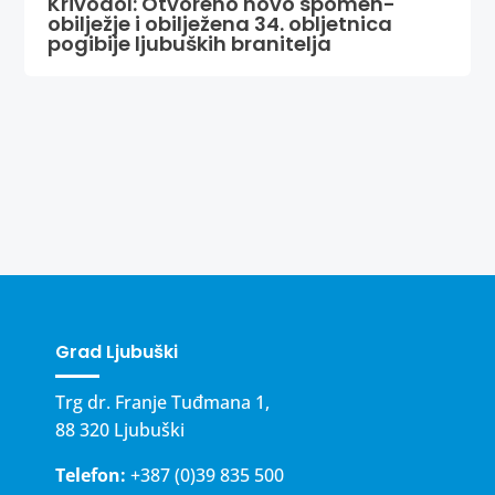
Krivodol: Otvoreno novo spomen-
obilježje i obilježena 34. obljetnica
pogibije ljubuških branitelja
Grad Ljubuški
Trg dr. Franje Tuđmana 1,
88 320 Ljubuški
Telefon:
+387 (0)39 835 500