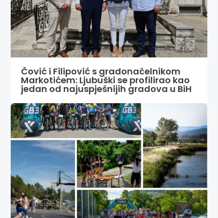
Čović i Filipović s gradonačelnikom
Markotićem: Ljubuški se profilirao kao
jedan od najuspješnijih gradova u BiH