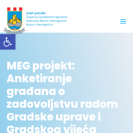
Open toolbar
MEG projekt:
Anketiranje
građana o
zadovoljstvu radom
Gradske uprave i
Gradskog vijeća