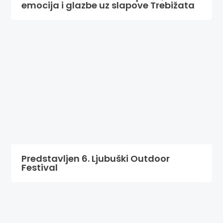
emocija i glazbe uz slapove Trebižata
Predstavljen 6. Ljubuški Outdoor
Festival