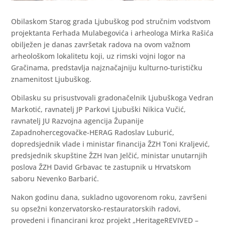
Obilaskom Starog grada Ljubuškog pod stručnim vodstvom
projektanta Ferhada Mulabegovića i arheologa Mirka Rašića
obilježen je danas završetak radova na ovom važnom
arheološkom lokalitetu koji, uz rimski vojni logor na
Gračinama, predstavlja najznačajniju kulturno-turističku
znamenitost Ljubuškog.
Obilasku su prisustvovali gradonačelnik Ljubuškoga Vedran
Markotić, ravnatelj JP Parkovi Ljubuški Nikica Vučić,
ravnatelj JU Razvojna agencija Županije
Zapadnohercegovačke-HERAG Radoslav Luburić,
dopredsjednik vlade i ministar financija ŽZH Toni Kraljević,
predsjednik skupštine ŽZH Ivan Jelčić, ministar unutarnjih
poslova ŽZH David Grbavac te zastupnik u Hrvatskom
saboru Nevenko Barbarić.
Nakon godinu dana, sukladno ugovorenom roku, završeni
su opsežni konzervatorsko-restauratorskih radovi,
provedeni i financirani kroz projekt „HeritageREVIVED –