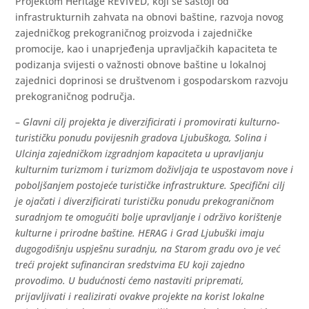
Projektom Heritage REVIVED, koji se sastoji od
infrastrukturnih zahvata na obnovi baštine, razvoja novog
zajedničkog prekograničnog proizvoda i zajedničke
promocije, kao i unaprjeđenja upravljačkih kapaciteta te
podizanja svijesti o važnosti obnove baštine u lokalnoj
zajednici doprinosi se društvenom i gospodarskom razvoju
prekograničnog područja.
–
Glavni cilj projekta je diverzificirati i promovirati kulturno-
turističku ponudu povijesnih gradova Ljubuškoga, Solina i
Ulcinja zajedničkom izgradnjom kapaciteta u upravljanju
kulturnim turizmom i turizmom doživljaja te uspostavom nove i
poboljšanjem postojeće turističke infrastrukture. Specifični cilj
je ojačati i diverzificirati turističku ponudu prekograničnom
suradnjom te omogućiti bolje upravljanje i održivo korištenje
kulturne i prirodne baštine. HERAG i Grad Ljubuški imaju
dugogodišnju uspješnu suradnju, na Starom gradu ovo je već
treći projekt sufinanciran sredstvima EU koji zajedno
provodimo. U budućnosti ćemo nastaviti pripremati,
prijavljivati i realizirati ovakve projekte na korist lokalne