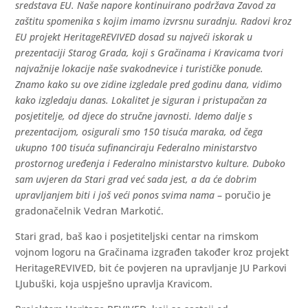
sredstava EU. Naše napore kontinuirano podržava Zavod za
zaštitu spomenika s kojim imamo izvrsnu suradnju. Radovi kroz
EU projekt HeritageREVIVED dosad su najveći iskorak u
prezentaciji Starog Grada, koji s Gračinama i Kravicama tvori
najvažnije lokacije naše svakodnevice i turističke ponude.
Znamo kako su ove zidine izgledale pred godinu dana, vidimo
kako izgledaju danas. Lokalitet je siguran i pristupačan za
posjetitelje, od djece do stručne javnosti. Idemo dalje s
prezentacijom, osigurali smo 150 tisuća maraka, od čega
ukupno 100 tisuća sufinanciraju Federalno ministarstvo
prostornog uređenja i Federalno ministarstvo kulture. Duboko
sam uvjeren da Stari grad već sada jest, a da će dobrim
upravljanjem biti i još veći ponos svima nama
– poručio je
gradonačelnik Vedran Markotić.
Stari grad, baš kao i posjetiteljski centar na rimskom
vojnom logoru na Gračinama izgrađen također kroz projekt
HeritageREVIVED, bit će povjeren na upravljanje JU Parkovi
LJubuški, koja uspješno upravlja Kravicom.