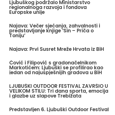
Ljubuškog podržalo Ministarstvo
regionalnoga razvoja i fondova
Europske unije
Najava: Večer sjećanja, zahvalnosti i
predstavljanje knjige ‘Sin – Priča o
Toniju’
Najava: Prvi Susret Mreže Hrvata iz BiH
Čović i Filipović s gradonačelnikom
Markotićem: Ljubuški se profilirao kao
jedan od najuspješnijih gradova u BiH
LJUBUŠKI OUTDOOR FESTIVAL ZAVRŠIO U
VELIKOM STILU: Tri dana sporta, emocija
i glazbe uz slapove Trebižata
Predstavljen 6. Ljubuški Outdoor Festival