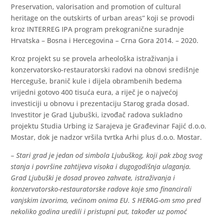
Preservation, valorisation and promotion of cultural
heritage on the outskirts of urban areas“ koji se provodi
kroz INTERREG IPA program prekogranične suradnje
Hrvatska – Bosna i Hercegovina – Crna Gora 2014. – 2020.
Kroz projekt su se provela arheološka istraživanja i
konzervatorsko-restauratorski radovi na obnovi središnje
Herceguše, branič kule i dijela obrambenih bedema
vrijedni gotovo 400 tisuća eura, a riječ je o najvećoj
investiciji u obnovu i prezentaciju Starog grada dosad.
Investitor je Grad Ljubuški, izvođač radova sukladno
projektu Studia Urbing iz Sarajeva je Građevinar Fajić d.o.o.
Mostar, dok je nadzor vršila tvrtka Arhi plus d.o.o. Mostar.
–
Stari grad je jedan od simbola Ljubuškog, koji pak zbog svog
stanja i površine zahtijeva visoka i dugogodišnja ulaganja.
Grad Ljubuški je dosad proveo zahvate, istraživanja i
konzervatorsko-restauratorske radove koje smo financirali
vanjskim izvorima, većinom onima EU. S HERAG-om smo pred
nekoliko godina uredili i pristupni put, također uz pomoć