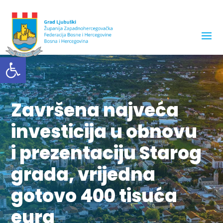
Open toolbar
Završena najveća
investicija u obnovu
i prezentaciju Starog
grada, vrijedna
gotovo 400 tisuća
eura