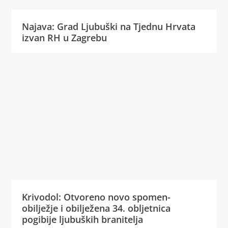
Najava: Grad Ljubuški na Tjednu Hrvata
izvan RH u Zagrebu
Krivodol: Otvoreno novo spomen-
obilježje i obilježena 34. obljetnica
pogibije ljubuških branitelja