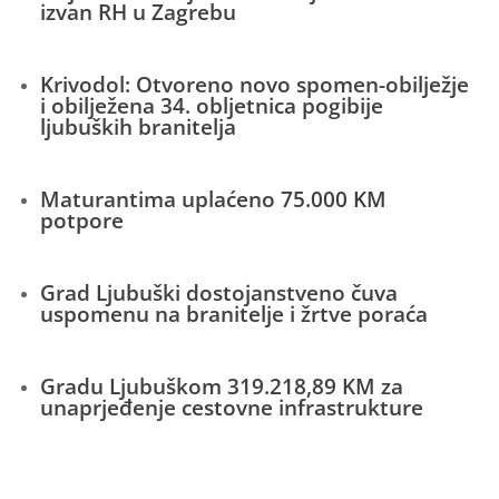
izvan RH u Zagrebu
Krivodol: Otvoreno novo spomen-obilježje
i obilježena 34. obljetnica pogibije
ljubuških branitelja
Maturantima uplaćeno 75.000 KM
potpore
Grad Ljubuški dostojanstveno čuva
uspomenu na branitelje i žrtve poraća
Gradu Ljubuškom 319.218,89 KM za
unaprjeđenje cestovne infrastrukture