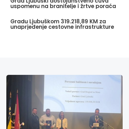
Grad Ljubuški dostojanstveno čuva
uspomenu na branitelje i žrtve poraća
Gradu Ljubuškom 319.218,89 KM za
unaprjeđenje cestovne infrastrukture