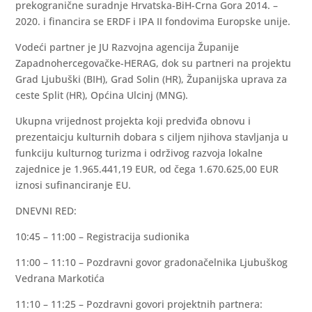
prekogranične suradnje Hrvatska-BiH-Crna Gora 2014. –
2020. i financira se ERDF i IPA II fondovima Europske unije.
Vodeći partner je JU Razvojna agencija Županije
Zapadnohercegovačke-HERAG, dok su partneri na projektu
Grad Ljubuški (BIH), Grad Solin (HR), Županijska uprava za
ceste Split (HR), Općina Ulcinj (MNG).
Ukupna vrijednost projekta koji predviđa obnovu i
prezentaicju kulturnih dobara s ciljem njihova stavljanja u
funkciju kulturnog turizma i održivog razvoja lokalne
zajednice je 1.965.441,19 EUR, od čega 1.670.625,00 EUR
iznosi sufinanciranje EU.
DNEVNI RED:
10:45 – 11:00 – Registracija sudionika
11:00 – 11:10 – Pozdravni govor gradonačelnika Ljubuškog
Vedrana Markotića
11:10 – 11:25 – Pozdravni govori projektnih partnera: