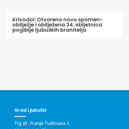
Krivodol: Otvoreno novo spomen-
obilježje i obilježena 34. obljetnica
pogibije ljubuških branitelja
Grad Ljubuški
Trg dr. Franje Tuđmana 1,