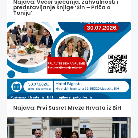
Najava: Večer sjećanja, zahvalnosti i
predstavljanje knjige ‘Sin – Priča o
Toniju’
Najava: Prvi Susret Mreže Hrvata iz BiH