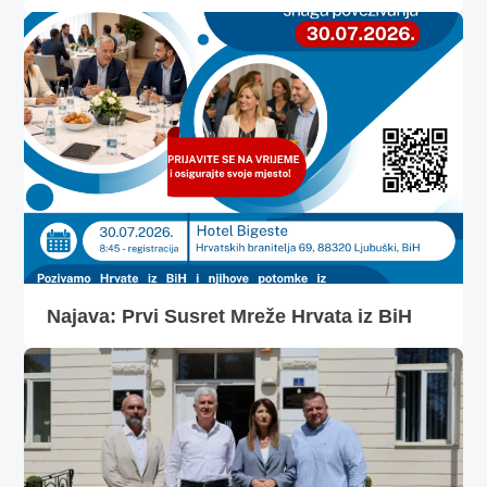
Najava: Prvi Susret Mreže Hrvata iz BiH