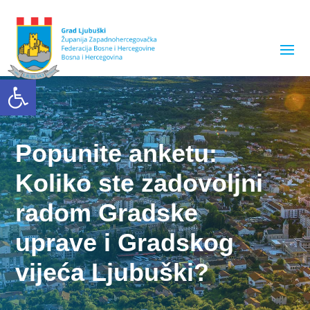
Open toolbar
Popunite anketu:
Koliko ste zadovoljni
radom Gradske
uprave i Gradskog
vijeća Ljubuški?