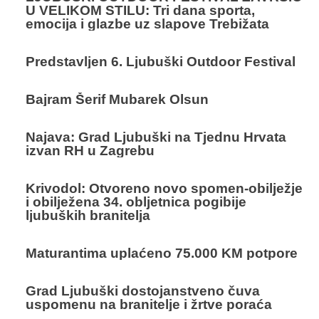
U VELIKOM STILU: Tri dana sporta,
emocija i glazbe uz slapove Trebižata
Predstavljen 6. Ljubuški Outdoor Festival
Bajram Šerif Mubarek Olsun
Najava: Grad Ljubuški na Tjednu Hrvata
izvan RH u Zagrebu
Krivodol: Otvoreno novo spomen-obilježje
i obilježena 34. obljetnica pogibije
ljubuških branitelja
Maturantima uplaćeno 75.000 KM potpore
Grad Ljubuški dostojanstveno čuva
uspomenu na branitelje i žrtve poraća