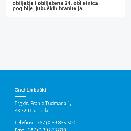
obilježje i obilježena 34. obljetnica
pogibije ljubuških branitelja
Grad Ljubuški
Trg dr. Franje Tuđmana 1,
88 320 Ljubuški
Telefon:
+387 (0)39 835 500
Fax:
+387 (0)39 833 810