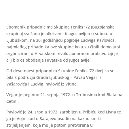
Spomenik pripadnicima Skupine Feniks ’72 (Bugojanska
skupina) svečano je otkriven i blagoslovljen u subotu u
Ljubuškom, na 30. godišnjicu pogibije Ludviga Pavlovića,
najmlađeg pripadnika ove skupine koju su činili domoljubi
organizirani u Hrvatskom revolucionarnom bratstvu čiji je
cilj bio oslobođenje Hrvatske od Jugoslavije.
Od devetnaest pripadnika Skupine Feniks ’72 dvojica su
bila s područja Grada Ljubuškog – Pavao Vegar iz
Vašarovića i Ludvig Pavlović iz Vitine.
Vegar je poginuo 21. srpnja 1972. u Trnbusima kod Blata na
Cetini.
Pavlović je 24. srpnja 1972. zarobljen u Pribiću kod Livna te
ga je Vojni sud u Sarajevu osudio na kaznu smrti
strijeljanjem, koja mu je potom pretvorena u