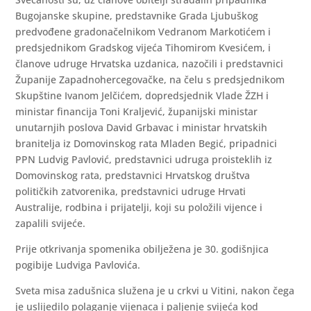
Bugojanske skupine, predstavnike Grada Ljubuškog
predvođene gradonačelnikom Vedranom Markotićem i
predsjednikom Gradskog vijeća Tihomirom Kvesićem, i
članove udruge Hrvatska uzdanica, nazočili i predstavnici
Županije Zapadnohercegovačke, na čelu s predsjednikom
Skupštine Ivanom Jelčićem, dopredsjednik Vlade ŽZH i
ministar financija Toni Kraljević, županijski ministar
unutarnjih poslova David Grbavac i ministar hrvatskih
branitelja iz Domovinskog rata Mladen Begić, pripadnici
PPN Ludvig Pavlović, predstavnici udruga proisteklih iz
Domovinskog rata, predstavnici Hrvatskog društva
političkih zatvorenika, predstavnici udruge Hrvati
Australije, rodbina i prijatelji, koji su položili vijence i
zapalili svijeće.
Prije otkrivanja spomenika obilježena je 30. godišnjica
pogibije Ludviga Pavlovića.
Sveta misa zadušnica služena je u crkvi u Vitini, nakon čega
je uslijedilo polaganje vijenaca i paljenje svijeća kod