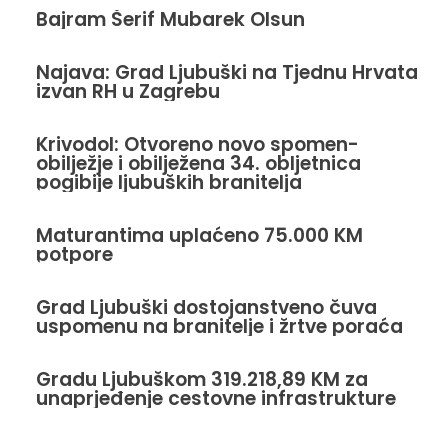
Bajram Šerif Mubarek Olsun
Najava: Grad Ljubuški na Tjednu Hrvata
izvan RH u Zagrebu
Krivodol: Otvoreno novo spomen-
obilježje i obilježena 34. obljetnica
pogibije ljubuških branitelja
Maturantima uplaćeno 75.000 KM
potpore
Grad Ljubuški dostojanstveno čuva
uspomenu na branitelje i žrtve poraća
Gradu Ljubuškom 319.218,89 KM za
unaprjeđenje cestovne infrastrukture