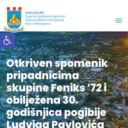
Open toolbar
Otkriven spomenik
pripadnicima
skupine Feniks ’72 i
obilježena 30.
godišnjica pogibije
Ludviga Pavlovića