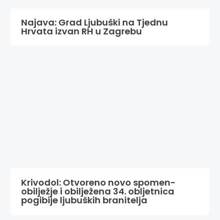
Najava: Grad Ljubuški na Tjednu
Hrvata izvan RH u Zagrebu
Krivodol: Otvoreno novo spomen-
obilježje i obilježena 34. obljetnica
pogibije ljubuških branitelja