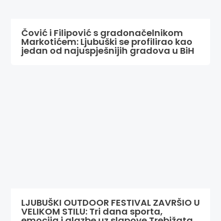
Čović i Filipović s gradonačelnikom
Markotićem: Ljubuški se profilirao kao
jedan od najuspješnijih gradova u BiH
LJUBUŠKI OUTDOOR FESTIVAL ZAVRŠIO U
VELIKOM STILU: Tri dana sporta,
emocija i glazbe uz slapove Trebižata