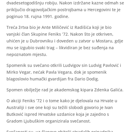
dvadesetogodišnju robiju. Nakon izdržane kazne odmah se
priključio dragovoljačkim postrojbama u Hercegovini te je
poginuo 18. rujna 1991. godine.
Treća žrtva bio je Ante Miličević iz Radišića koji je bio
vanjski član Skupine Feniks ’72. Nakon što je otkriven,
uhićen je u Dubrovniku i doveden u zatvor u Mostaru, gdje
mu se izgubio svaki trag – likvidiran je bez suđenja na
nepoznatom mjestu.
Spomenik su svečano otkrili Ludvigov sin Ludvig Pavlović i
Mirko Vegar, nećak Pavla Vegara, dok je spomenik
blagoslovio humački gvardijan fra Dario Dodig.
Spomen obilježje rad je akademskog kipara Zdenka Galića.
O akciji Feniks ’72 i o tome kako je djelovala na Hrvate u
Australiji i sve one koji su težili slobodi govorio je Ivan
Butković ispred Hrvatske uzdanice koja je zajedno s
Gradom Ljubuškim organizirala svečanost.
Svečanosti su, uz članove obitelji stradalih pripadnika