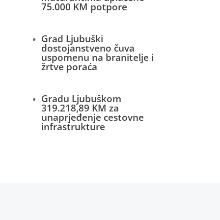
75.000 KM potpore
Grad Ljubuški
dostojanstveno čuva
uspomenu na branitelje i
žrtve poraća
Gradu Ljubuškom
319.218,89 KM za
unaprjeđenje cestovne
infrastrukture