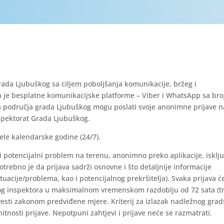
rada Ljubuškog sa ciljem poboljšanja komunikacije, bržeg i
la je besplatne komunikacijske platforme – Viber i WhatsApp sa br
sa područja grada Ljubuškog mogu poslati svoje anonimne prijave n
nspektorat Grada Ljubuškog.
ele kalendarske godine (24/7).
 potencijalni problem na terenu, anonimno preko aplikacije, isklju
trebno je da prijava sadrži osnovne i što detaljnije informacije
ituacije/problema, kao i potencijalnog prekršitelja). Svaka prijava ć
skog inspektora u maksimalnom vremenskom razdoblju od 72 sata (tr
provesti zakonom predviđene mjere. Kriterij za izlazak nadležnog gra
hitnosti prijave. Nepotpuni zahtjevi i prijave neće se razmatrati.