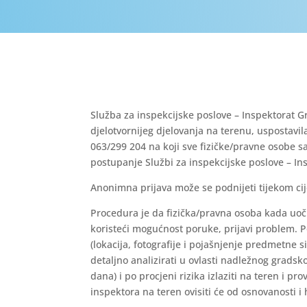
Služba za inspekcijske poslove – Inspektorat G
djelotvornijeg djelovanja na terenu, uspostavi
063/299 204 na koji sve fizičke/pravne osobe 
postupanje Službi za inspekcijske poslove – I
Anonimna prijava može se podnijeti tijekom cij
Procedura je da fizička/pravna osoba kada uoči
koristeći mogućnost poruke, prijavi problem. Po
(lokacija, fotografije i pojašnjenje predmetne s
detaljno analizirati u ovlasti nadležnog grad
dana) i po procjeni rizika izlaziti na teren i 
inspektora na teren ovisiti će od osnovanosti i 