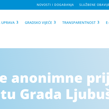
NOVOSTI I DOGAĐANJA
SLUŽBENE OBAVIJ
 UPRAVA
GRADSKO VIJEĆE
TRANSPARENTNOST
E
 anonimne pri
tu Grada Ljubu