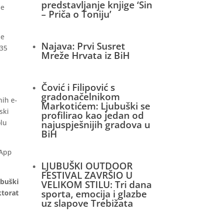
predstavljanje knjige ‘Sin
je
– Priča o Toniju’
ne
Najava: Prvi Susret
835
Mreže Hrvata iz BiH
Čović i Filipović s
gradonačelnikom
nih e-
Markotićem: Ljubuški se
ski
profilirao kao jedan od
olu
najuspješnijih gradova u
BiH
sApp
LJUBUŠKI OUTDOOR
FESTIVAL ZAVRŠIO U
ubuški
VELIKOM STILU: Tri dana
sporta, emocija i glazbe
ktorat
uz slapove Trebižata