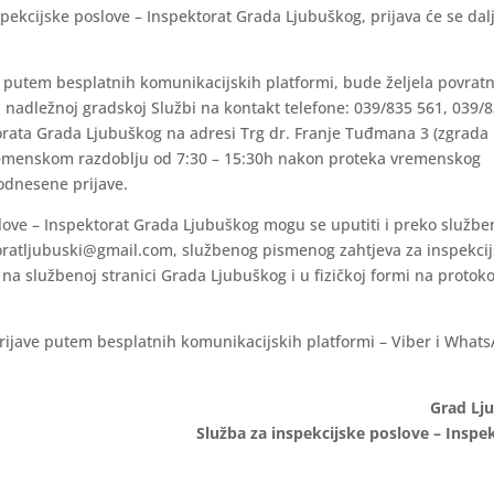
spekcijske poslove – Inspektorat Grada Ljubuškog, prijava će se dal
vu putem besplatnih komunikacijskih platformi, bude željela povrat
i nadležnoj gradskoj Službi na kontakt telefone: 039/835 561, 039/
torata Grada Ljubuškog na adresi Trg dr. Franje Tuđmana 3 (zgrada
remenskom razdoblju od 7:30 – 15:30h nakon proteka vremenskog
podnesene prijave.
slove – Inspektorat Grada Ljubuškog mogu se uputiti i preko službe
oratljubuski@gmail.com, službenog pismenog zahtjeva za inspekcij
 na službenoj stranici Grada Ljubuškog i u fizičkoj formi na protok
prijave putem besplatnih komunikacijskih platformi – Viber i What
Grad Lj
Služba za inspekcijske poslove – Inspe