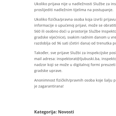
Ukoliko prijava nije u nadležnosti Službe za in
proslijediti nadležnim tijelima na postupanje.
Ukoliko fizička/pravna osoba koja izvrši prija
informacije o upućenoj prijavi, može se obratit
560 ili osobno doći u prostorije Službe Inspek
gradske vijećnice), svakim radnim danom u v
razdoblja od 96 sati (četiri dana) od trenutka 
Također, sve prijave Službi za inspekcijske po
mail adresa: inspektorat@ljubuski.ba, inspekt
nadzor koji se može u digitalnoj formi preuzeti
gradske uprave.
Anonimnost fizičkih/pravnih osoba koje šalju 
je zagarantirana!
Kategorija:
Novosti