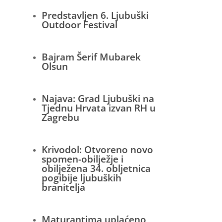
Predstavljen 6. Ljubuški
Outdoor Festival
Bajram Šerif Mubarek
Olsun
Najava: Grad Ljubuški na
Tjednu Hrvata izvan RH u
Zagrebu
Krivodol: Otvoreno novo
spomen-obilježje i
obilježena 34. obljetnica
pogibije ljubuških
branitelja
Maturantima uplaćeno