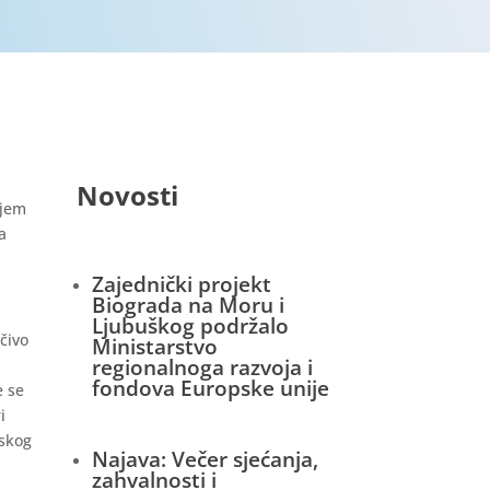
Novosti
ojem
a
Zajednički projekt
Biograda na Moru i
Ljubuškog podržalo
čivo
Ministarstvo
regionalnoga razvoja i
fondova Europske unije
e se
i
dskog
Najava: Večer sjećanja,
zahvalnosti i