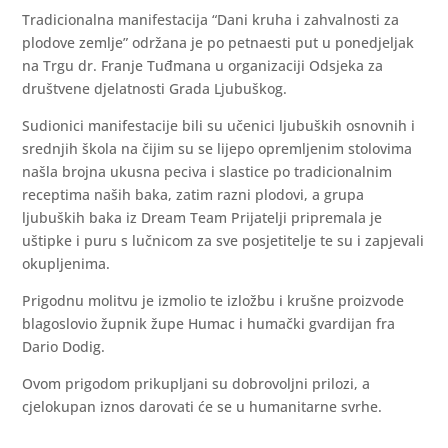
Tradicionalna manifestacija “Dani kruha i zahvalnosti za
plodove zemlje” održana je po petnaesti put u ponedjeljak
na Trgu dr. Franje Tuđmana u organizaciji Odsjeka za
društvene djelatnosti Grada Ljubuškog.
Sudionici manifestacije bili su učenici ljubuških osnovnih i
srednjih škola na čijim su se lijepo opremljenim stolovima
našla brojna ukusna peciva i slastice po tradicionalnim
receptima naših baka, zatim razni plodovi, a grupa
ljubuških baka iz Dream Team Prijatelji pripremala je
uštipke i puru s lučnicom za sve posjetitelje te su i zapjevali
okupljenima.
Prigodnu molitvu je izmolio te izložbu i krušne proizvode
blagoslovio župnik župe Humac i humački gvardijan fra
Dario Dodig.
Ovom prigodom prikupljani su dobrovoljni prilozi, a
cjelokupan iznos darovati će se u humanitarne svrhe.