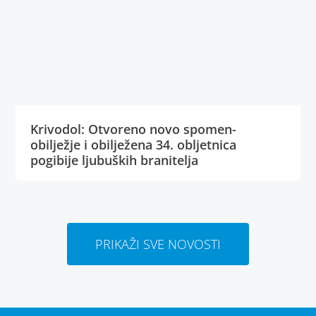
Krivodol: Otvoreno novo spomen-
obilježje i obilježena 34. obljetnica
pogibije ljubuških branitelja
PRIKAŽI SVE NOVOSTI