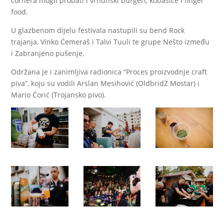
cornera mogli probati i vrhunski burgeri, kobasice i finger
food.
U glazbenom dijelu festivala nastupili su bend Rock
trajanja, Vinko Ćemeraš i Talvi Tuuli te grupe Nešto između
i Zabranjeno pušenje.
Održana je i zanimljiva radionica “Proces proizvodnje craft
piva”, koju su vodili Arslan Mesihović (OldbridZ Mostar) i
Mario Ćorić (Trojansko pivo).