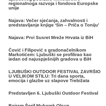
regionalnoga razvoja i fondova Europske
unije
Najava: Večer sjećanja, zahvalnosti i
predstavljanje knjige ‘Sin – Priča o Toniju’
Najava: Prvi Susret Mreže Hrvata iz BiH
Čović i Filipović s gradonačelnikom
Markotićem: Ljubuški se profilirao kao
jedan od najuspješnijih gradova u BiH
LJUBUŠKI OUTDOOR FESTIVAL ZAVRŠIO
U VELIKOM STILU: Tri dana sporta,
emocija i glazbe uz slapove Trebižata
Predstavljen 6. Ljubuški Outdoor Festival
Bajram Šerif Mubarek Olsun