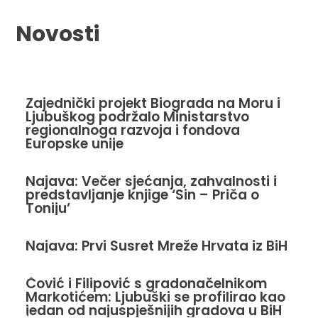
Novosti
Zajednički projekt Biograda na Moru i
Ljubuškog podržalo Ministarstvo
regionalnoga razvoja i fondova
Europske unije
Najava: Večer sjećanja, zahvalnosti i
predstavljanje knjige ‘Sin – Priča o
Toniju’
Najava: Prvi Susret Mreže Hrvata iz BiH
Čović i Filipović s gradonačelnikom
Markotićem: Ljubuški se profilirao kao
jedan od najuspješnijih gradova u BiH