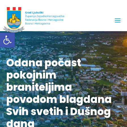
Open toolbar
Odana počast
pokojnim
braniteljima
povodom blagdana
Svih svetih i Dušnog
dana