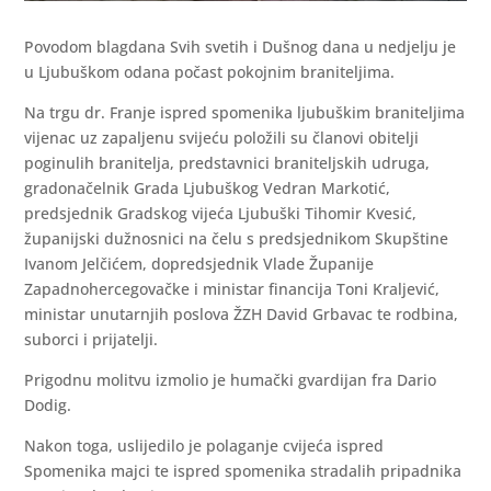
Povodom blagdana Svih svetih i Dušnog dana u nedjelju je
u Ljubuškom odana počast pokojnim braniteljima.
Na trgu dr. Franje ispred spomenika ljubuškim braniteljima
vijenac uz zapaljenu svijeću položili su članovi obitelji
poginulih branitelja, predstavnici braniteljskih udruga,
gradonačelnik Grada Ljubuškog Vedran Markotić,
predsjednik Gradskog vijeća Ljubuški Tihomir Kvesić,
županijski dužnosnici na čelu s predsjednikom Skupštine
Ivanom Jelčićem, dopredsjednik Vlade Županije
Zapadnohercegovačke i ministar financija Toni Kraljević,
ministar unutarnjih poslova ŽZH David Grbavac te rodbina,
suborci i prijatelji.
Prigodnu molitvu izmolio je humački gvardijan fra Dario
Dodig.
Nakon toga, uslijedilo je polaganje cvijeća ispred
Spomenika majci te ispred spomenika stradalih pripadnika