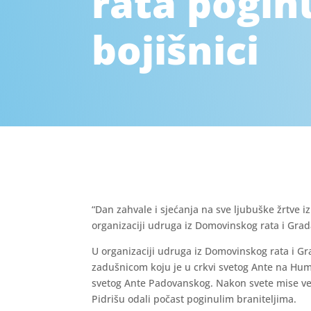
rata pogin
bojišnici
“Dan zahvale i sjećanja na sve ljubuške žrtve i
organizaciji udruga iz Domovinskog rata i Gra
U organizaciji udruga iz Domovinskog rata i 
zadušnicom koju je u crkvi svetog Ante na Hum
svetog Ante Padovanskog. Nakon svete mise vel
Pidrišu odali počast poginulim braniteljima.