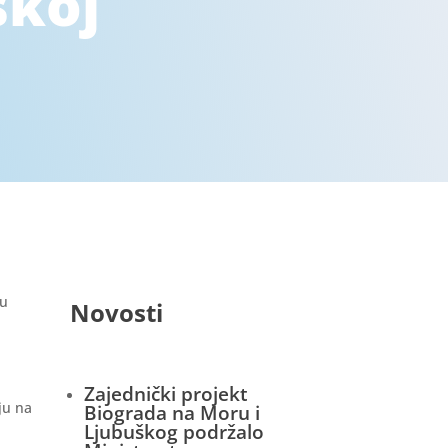
skoj
 u
Novosti
Zajednički projekt
ju na
Biograda na Moru i
Ljubuškog podržalo