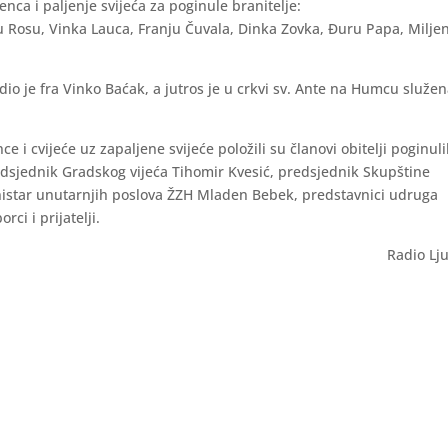
nca i paljenje svijeća za poginule branitelje:
ju Rosu, Vinka Lauca, Franju Čuvala, Dinka Zovka, Đuru Papa, Milje
o je fra Vinko Baćak, a jutros je u crkvi sv. Ante na Humcu služe
nce i cvijeće uz zapaljene svijeće položili su članovi obitelji poginul
edsjednik Gradskog vijeća Tihomir Kvesić, predsjednik Skupštine
nistar unutarnjih poslova ŽZH Mladen Bebek, predstavnici udruga
ci i prijatelji.
Radio Lj