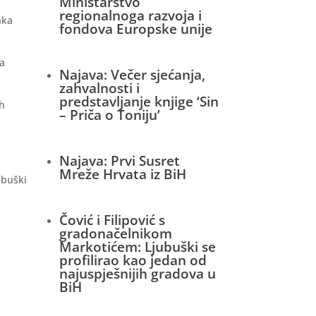
Ministarstvo
regionalnoga razvoja i
nka
fondova Europske unije
na
Najava: Večer sjećanja,
zahvalnosti i
predstavljanje knjige ‘Sin
ih
– Priča o Toniju’
Najava: Prvi Susret
Mreže Hrvata iz BiH
ubuški
Čović i Filipović s
gradonačelnikom
Markotićem: Ljubuški se
profilirao kao jedan od
najuspješnijih gradova u
BiH