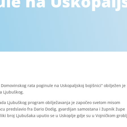
ule na Uskopalj
z Domovinskog rata poginule na Uskopaljskoj bojišnici” obilježen je
da Ljubuškog.
Grada Ljubuškog program obilježavanja je započeo svetom misom
cu predslavio fra Dario Dodig, gvardijan samostana i župnik župe
iki broj Ljubušaka uputio se u Uskoplje gdje su u Vojničkom grobl