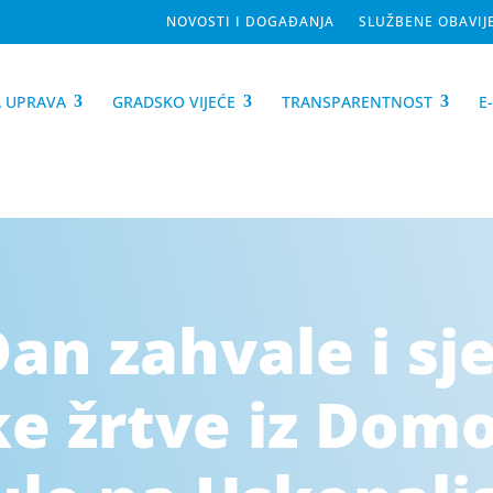
NOVOSTI I DOGAĐANJA
SLUŽBENE OBAVIJ
 UPRAVA
GRADSKO VIJEĆE
TRANSPARENTNOST
E
Dan zahvale i sj
ke žrtve iz Dom