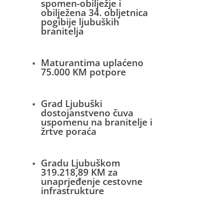
spomen-obilježje i
obilježena 34. obljetnica
pogibije ljubuških
branitelja
Maturantima uplaćeno
75.000 KM potpore
Grad Ljubuški
dostojanstveno čuva
uspomenu na branitelje i
žrtve poraća
Gradu Ljubuškom
319.218,89 KM za
unaprjeđenje cestovne
infrastrukture