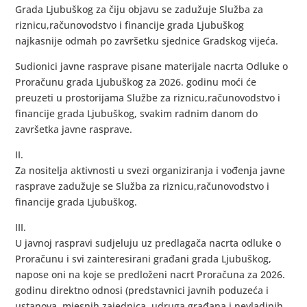
Grada Ljubuškog za čiju objavu se zadužuje Služba za
riznicu,računovodstvo i financije grada Ljubuškog
najkasnije odmah po završetku sjednice Gradskog vijeća.
Sudionici javne rasprave pisane materijale nacrta Odluke o
Proračunu grada Ljubuškog za 2026. godinu moći će
preuzeti u prostorijama Službe za riznicu,računovodstvo i
financije grada Ljubuškog, svakim radnim danom do
završetka javne rasprave.
II.
Za nositelja aktivnosti u svezi organiziranja i vođenja javne
rasprave zadužuje se Služba za riznicu,računovodstvo i
financije grada Ljubuškog.
III.
U javnoj raspravi sudjeluju uz predlagača nacrta odluke o
Proračunu i svi zainteresirani građani grada Ljubuškog,
napose oni na koje se predloženi nacrt Proračuna za 2026.
godinu direktno odnosi (predstavnici javnih poduzeća i
ustanova, mjesnih zajednica, udruga građana i nevladinih