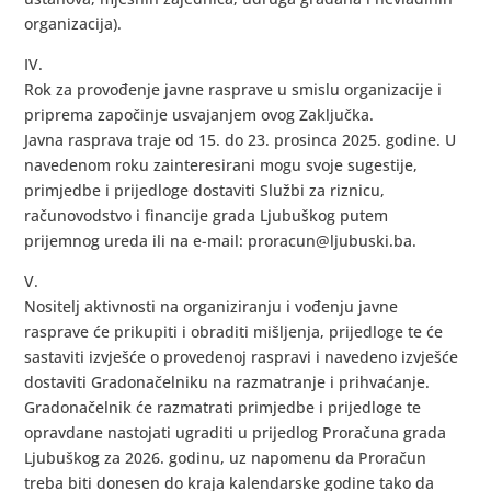
organizacija).
IV.
Rok za provođenje javne rasprave u smislu organizacije i
priprema započinje usvajanjem ovog Zaključka.
Javna rasprava traje od 15. do 23. prosinca 2025. godine. U
navedenom roku zainteresirani mogu svoje sugestije,
primjedbe i prijedloge dostaviti Službi za riznicu,
računovodstvo i financije grada Ljubuškog putem
prijemnog ureda ili na e-mail: proracun@ljubuski.ba.
V.
Nositelj aktivnosti na organiziranju i vođenju javne
rasprave će prikupiti i obraditi mišljenja, prijedloge te će
sastaviti izvješće o provedenoj raspravi i navedeno izvješće
dostaviti Gradonačelniku na razmatranje i prihvaćanje.
Gradonačelnik će razmatrati primjedbe i prijedloge te
opravdane nastojati ugraditi u prijedlog Proračuna grada
Ljubuškog za 2026. godinu, uz napomenu da Proračun
treba biti donesen do kraja kalendarske godine tako da