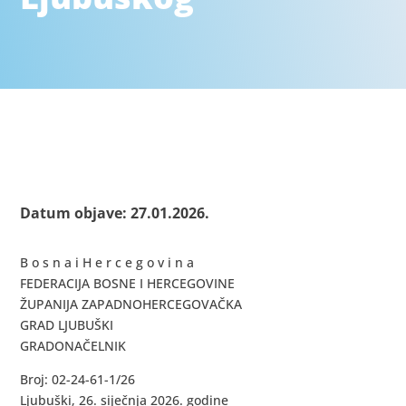
Datum objave: 27.01.2026.
B o s n a i H e r c e g o v i n a
FEDERACIJA BOSNE I HERCEGOVINE
ŽUPANIJA ZAPADNOHERCEGOVAČKA
GRAD LJUBUŠKI
GRADONAČELNIK
Broj: 02-24-61-1/26
Ljubuški, 26. siječnja 2026. godine