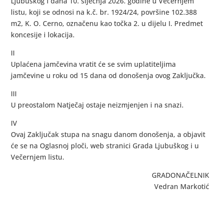
Ljubuškog i dana 10. siječnja 2026. godine u Večernjem
listu, koji se odnosi na k.č. br. 1924/24, površine 102.388
m2, K. O. Cerno, označenu kao točka 2. u dijelu I. Predmet
koncesije i lokacija.
II
Uplaćena jamčevina vratit će se svim uplatiteljima
jamčevine u roku od 15 dana od donošenja ovog Zaključka.
III
U preostalom Natječaj ostaje neizmjenjen i na snazi.
IV
Ovaj Zaključak stupa na snagu danom donošenja, a objavit
će se na Oglasnoj ploči, web stranici Grada Ljubuškog i u
Večernjem listu.
GRADONAČELNIK
Vedran Markotić