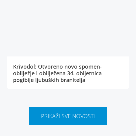
Krivodol: Otvoreno novo spomen-
obilježje i obilježena 34. obljetnica
pogibije ljubuških branitelja
PRIKAŽI SVE NOVOSTI