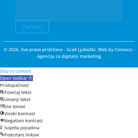
Zatvori
© 2026. Sva prava pridržana - Grad Ljubuški. Web by
Convoco
-
Agencija za digitalni marketing
Skip to content
Open toolbar
Pristupačnost
Povećaj tekst
Umanji tekst
Sivi tonovi
Visoki kontrast
Negativni kontrast
Svijetla pozadina
Podcrtani linkovi