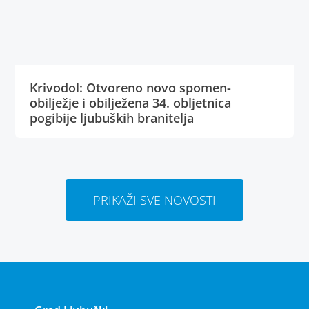
Krivodol: Otvoreno novo spomen-
obilježje i obilježena 34. obljetnica
pogibije ljubuških branitelja
PRIKAŽI SVE NOVOSTI