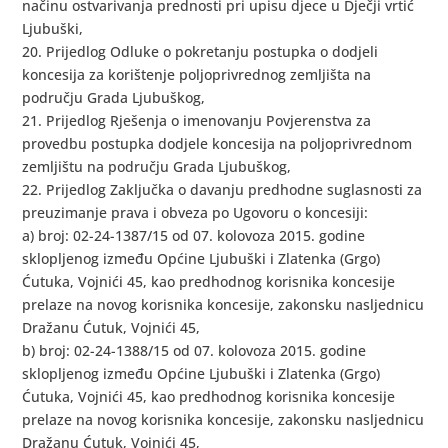
načinu ostvarivanja prednosti pri upisu djece u Dječji vrtić
Ljubuški,
20. Prijedlog Odluke o pokretanju postupka o dodjeli
koncesija za korištenje poljoprivrednog zemljišta na
području Grada Ljubuškog,
21. Prijedlog Rješenja o imenovanju Povjerenstva za
provedbu postupka dodjele koncesija na poljoprivrednom
zemljištu na području Grada Ljubuškog,
22. Prijedlog Zaključka o davanju predhodne suglasnosti za
preuzimanje prava i obveza po Ugovoru o koncesiji:
a) broj: 02-24-1387/15 od 07. kolovoza 2015. godine
sklopljenog između Općine Ljubuški i Zlatenka (Grgo)
Ćutuka, Vojnići 45, kao predhodnog korisnika koncesije
prelaze na novog korisnika koncesije, zakonsku nasljednicu
Dražanu Ćutuk, Vojnići 45,
b) broj: 02-24-1388/15 od 07. kolovoza 2015. godine
sklopljenog između Općine Ljubuški i Zlatenka (Grgo)
Ćutuka, Vojnići 45, kao predhodnog korisnika koncesije
prelaze na novog korisnika koncesije, zakonsku nasljednicu
Dražanu Ćutuk, Vojnići 45,