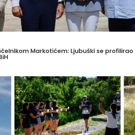
načelnikom Markotićem: Ljubuški se profilira
BiH