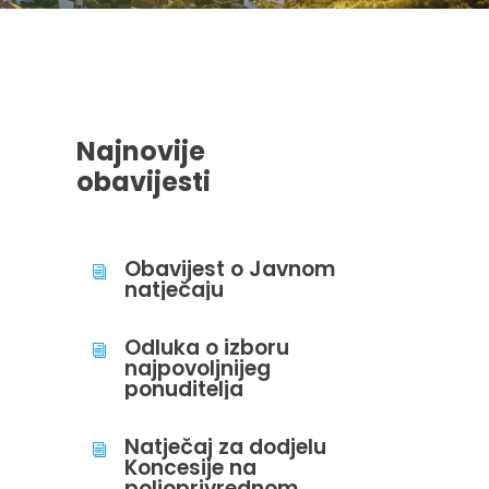
Najnovije
obavijesti
Obavijest o Javnom
i
natječaju
Odluka o izboru
i
najpovoljnijeg
ponuditelja
Natječaj za dodjelu
i
Koncesije na
poljoprivrednom