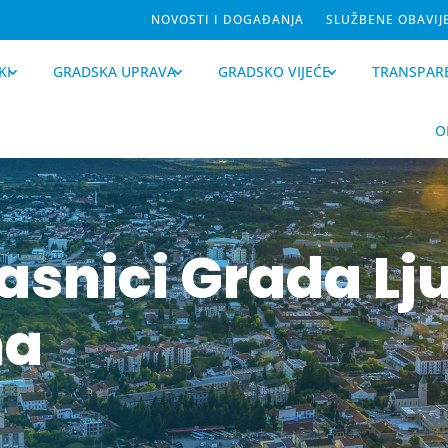
NOVOSTI I DOGAĐANJA
SLUŽBENE OBAVIJ
KI
GRADSKA UPRAVA
GRADSKO VIJEĆE
TRANSPAR
O
lasnici Grada L
na