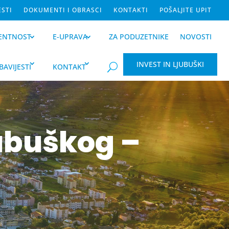
ESTI
DOKUMENTI I OBRASCI
KONTAKTI
POŠALJITE UPIT
ENTNOST
E-UPRAVA
ZA PODUZETNIKE
NOVOSTI
INVEST IN LJUBUŠKI
BAVIJESTI
KONTAKT
U
jubuškog –