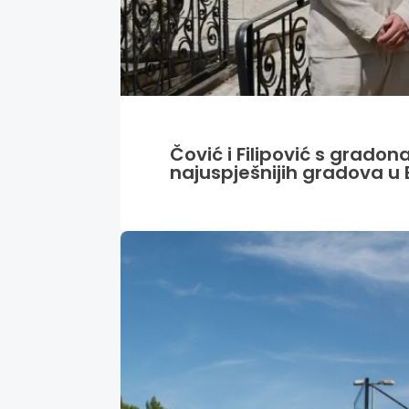
Čović i Filipović s grado
najuspješnijih gradova u 