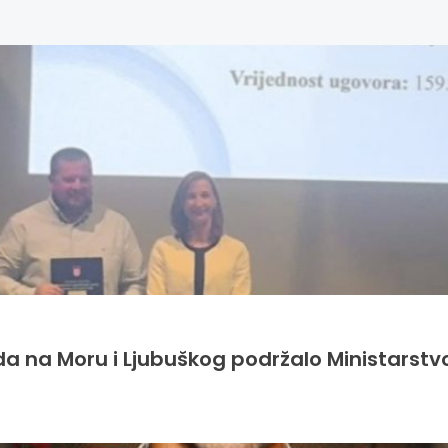
da na Moru i Ljubuškog podržalo Ministarstv