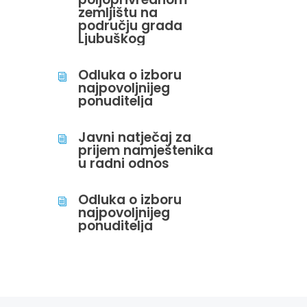
zemljištu na
području grada
Ljubuškog
Odluka o izboru
i
najpovoljnijeg
ponuditelja
Javni natječaj za
i
prijem namještenika
u radni odnos
Odluka o izboru
i
najpovoljnijeg
ponuditelja