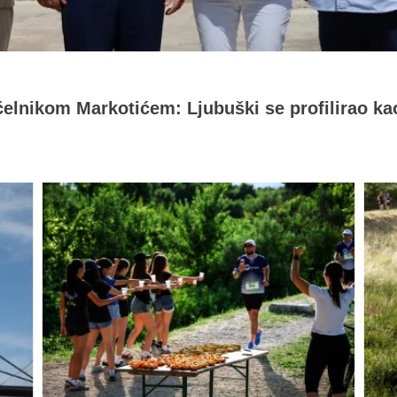
čelnikom Markotićem: Ljubuški se profilirao ka