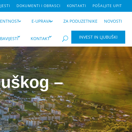
JESTI
DOKUMENTI I OBRASCI
KONTAKTI
POŠALJITE UPIT
RENTNOST
E-UPRAVA
ZA PODUZETNIKE
NOVOSTI
INVEST IN LJUBUŠKI
BAVIJESTI
KONTAKT
U
buškog –