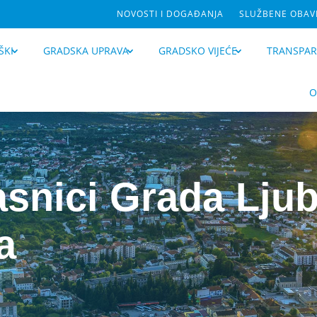
NOVOSTI I DOGAĐANJA
SLUŽBENE OBAVI
ŠKI
GRADSKA UPRAVA
GRADSKO VIJEĆE
TRANSPA
O
asnici Grada Lju
a