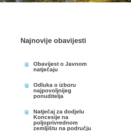
Najnovije obavijesti
Obavijest o Javnom
i
natječaju
Odluka o izboru
i
najpovoljnijeg
ponuditelja
Natječaj za dodjelu
i
Koncesije na
poljoprivrednom
zemljištu na području