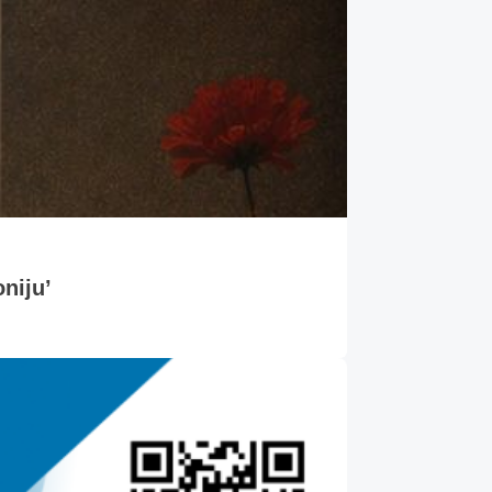
oniju’