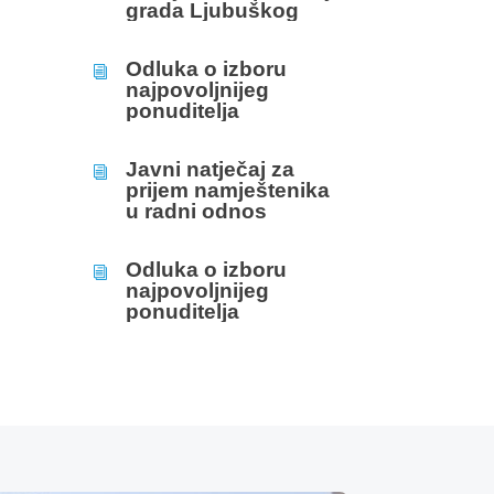
grada Ljubuškog
Odluka o izboru
i
najpovoljnijeg
ponuditelja
Javni natječaj za
i
prijem namještenika
u radni odnos
Odluka o izboru
i
najpovoljnijeg
ponuditelja