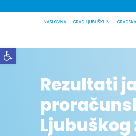
NASLOVNA
GRAD LJUBUŠKI
GRADSKA
Open toolbar
Rezultati j
proračuns
Ljubuškog 