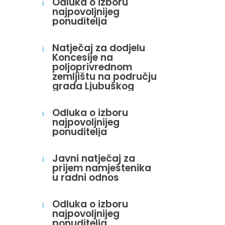
Odluka o izboru
i
najpovoljnijeg
ponuditelja
Natječaj za dodjelu
i
Koncesije na
poljoprivrednom
zemljištu na području
grada Ljubuškog
Odluka o izboru
i
najpovoljnijeg
ponuditelja
Javni natječaj za
i
prijem namještenika
u radni odnos
Odluka o izboru
i
najpovoljnijeg
ponuditelja