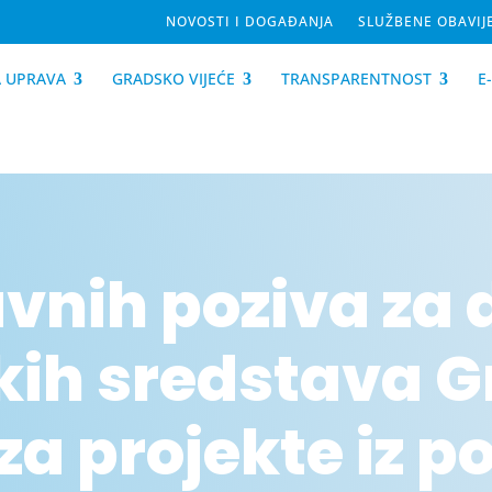
NOVOSTI I DOGAĐANJA
SLUŽBENE OBAVIJ
 UPRAVA
GRADSKO VIJEĆE
TRANSPARENTNOST
E
avnih poziva za 
kih sredstava 
za projekte iz p