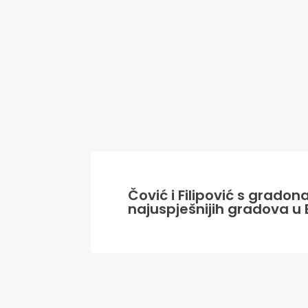
Čović i Filipović s grado
najuspješnijih gradova u 