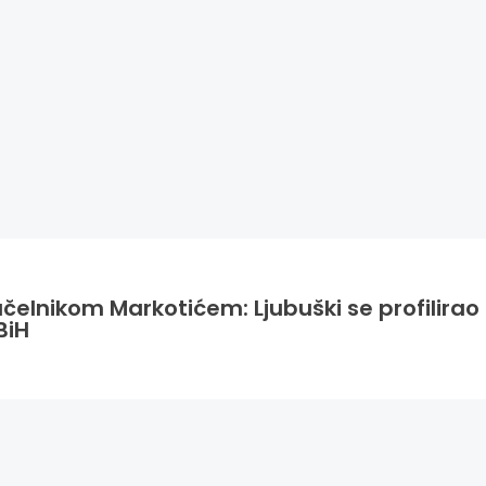
načelnikom Markotićem: Ljubuški se profilira
BiH