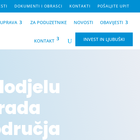
ESTI
DOKUMENTI I OBRASCI
KONTAKTI
POŠALJITE UPIT
-UPRAVA
ZA PODUZETNIKE
NOVOSTI
OBAVIJESTI
INVEST IN LJUBUŠKI
U
KONTAKT
dodjelu
Grada
odručja