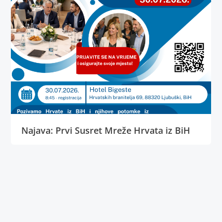
Najava: Prvi Susret Mreže Hrvata iz BiH