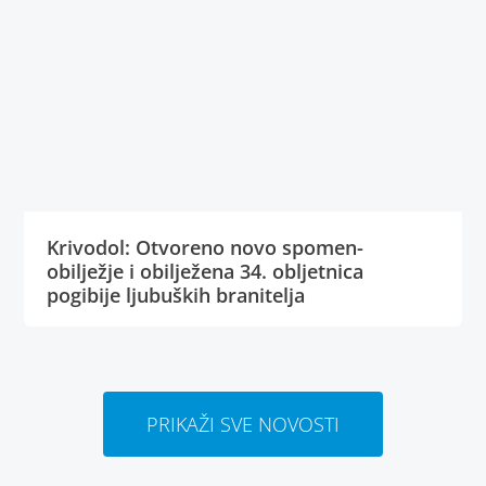
Krivodol: Otvoreno novo spomen-
obilježje i obilježena 34. obljetnica
pogibije ljubuških branitelja
PRIKAŽI SVE NOVOSTI