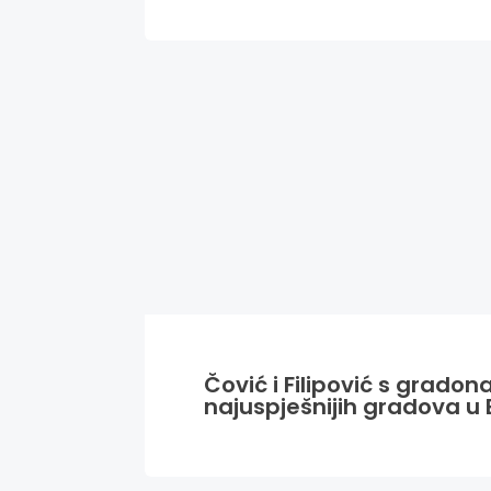
Čović i Filipović s grado
najuspješnijih gradova u 