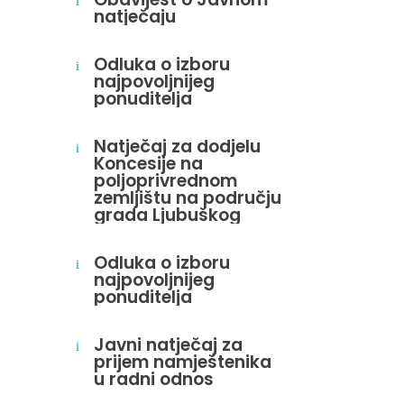
i
natječaju
Odluka o izboru
i
najpovoljnijeg
ponuditelja
Natječaj za dodjelu
i
Koncesije na
poljoprivrednom
zemljištu na području
grada Ljubuškog
Odluka o izboru
i
najpovoljnijeg
ponuditelja
Javni natječaj za
i
prijem namještenika
u radni odnos