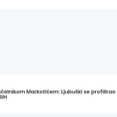
načelnikom Markotićem: Ljubuški se profilira
BiH