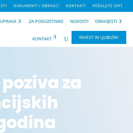
ESTI
DOKUMENTI I OBRASCI
KONTAKTI
POŠALJITE UPIT
-UPRAVA
ZA PODUZETNIKE
NOVOSTI
OBAVIJESTI
INVEST IN LJUBUŠKI
U
KONTAKT
 poziva za
cijskih
 godina