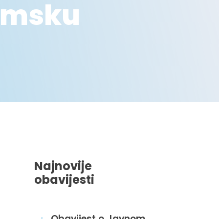
emsku
Najnovije
obavijesti
Obavijest o Javnom