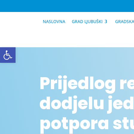
NASLOVNA
GRAD LJUBUŠKI
GRADSKA
Open toolbar
Prijedlog 
dodjelu je
potpora st