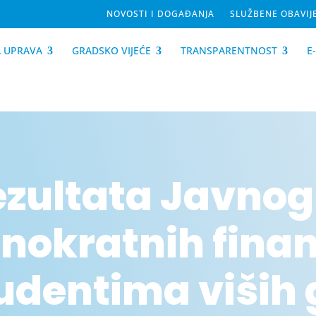
NOVOSTI I DOGAĐANJA
SLUŽBENE OBAVIJ
 UPRAVA
GRADSKO VIJEĆE
TRANSPARENTNOST
E
rezultata Javnog
dnokratnih finan
udentima viših