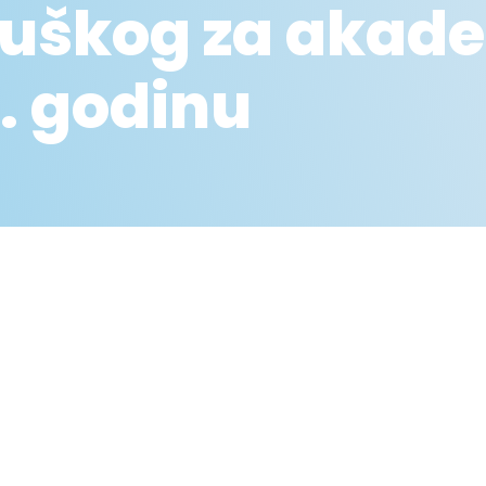
buškog za akad
. godinu