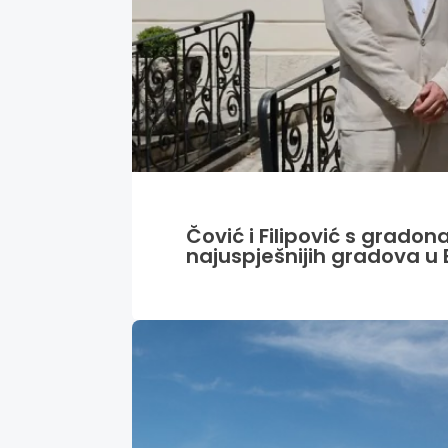
Čović i Filipović s grado
najuspješnijih gradova u 