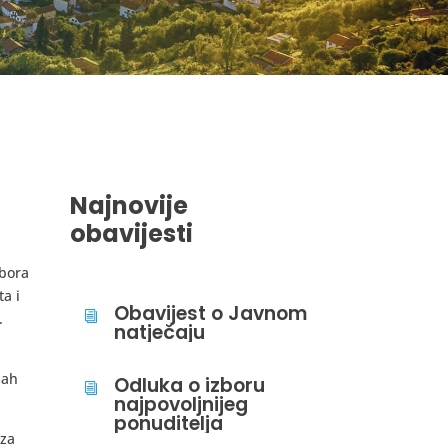
Najnovije
obavijesti
dbora
a i
Obavijest o Javnom
i
.
natječaju
mah
Odluka o izboru
i
najpovoljnijeg
ponuditelja
 za