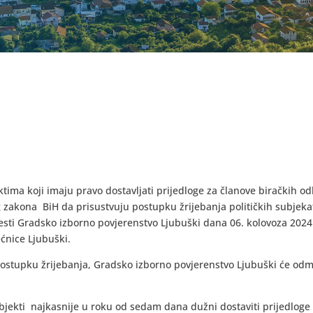
ima koji imaju pravo dostavljati prijedloge za članove biračkih o
 zakona BiH da prisustvuju postupku žrijebanja političkih subjekat
esti Gradsko izborno povjerenstvo Ljubuški dana 06. kolovoza 2024
ećnice Ljubuški.
postupku žrijebanja, Gradsko izborno povjerenstvo Ljubuški će od
bjekti najkasnije u roku od sedam dana dužni dostaviti prijedloge