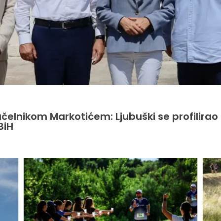
načelnikom Markotićem: Ljubuški se profilira
BiH