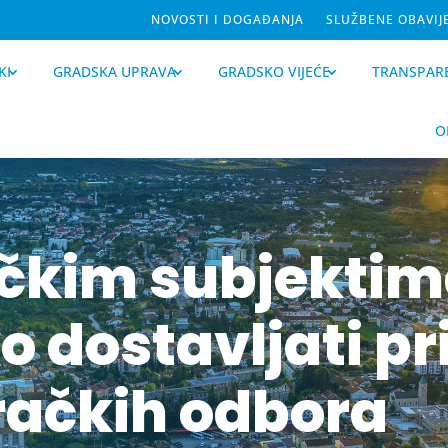
NOVOSTI I DOGAĐANJA
SLUŽBENE OBAVIJ
KI
GRADSKA UPRAVA
GRADSKO VIJEĆE
TRANSPAR
O
ičkim subjektim
 dostavljati pr
račkih odbora