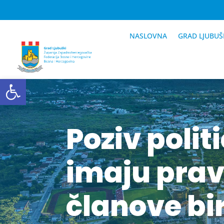
NASLOVNA
GRAD LJUBUŠ
Open toolbar
Poziv polit
imaju pravo
članove bi