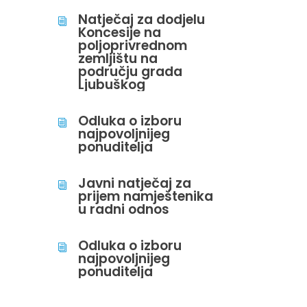
Natječaj za dodjelu
i
Koncesije na
poljoprivrednom
zemljištu na
području grada
Ljubuškog
Odluka o izboru
i
najpovoljnijeg
ponuditelja
Javni natječaj za
i
prijem namještenika
u radni odnos
Odluka o izboru
i
najpovoljnijeg
ponuditelja