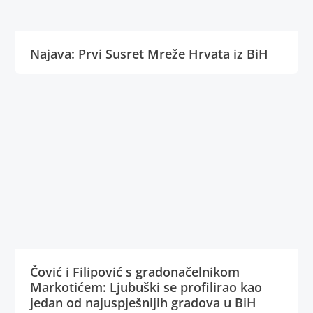
Najava: Prvi Susret Mreže Hrvata iz BiH
Čović i Filipović s gradonačelnikom
Markotićem: Ljubuški se profilirao kao
jedan od najuspješnijih gradova u BiH