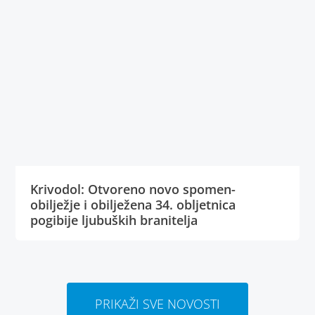
Krivodol: Otvoreno novo spomen-
obilježje i obilježena 34. obljetnica
pogibije ljubuških branitelja
PRIKAŽI SVE NOVOSTI