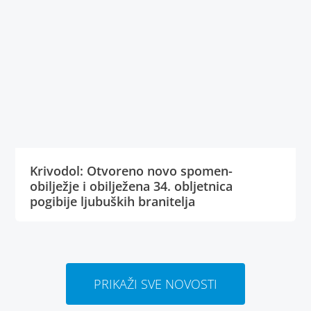
Krivodol: Otvoreno novo spomen-
obilježje i obilježena 34. obljetnica
pogibije ljubuških branitelja
PRIKAŽI SVE NOVOSTI