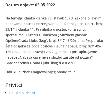
Datum objave: 03.05.2022.
Na temelju članka članka 70. stavak 1. i 3. Zakona o javnim
nabavama Bosne i Hercegovine (”Službeni glasnik BiH”, broj
39/14) i članka 11. Pravilnika o postupku izravnog
sporazuma u Gradu Ljubuškom (”Službeni glasnik
Općine/Grada Ljubuškog”, broj: 3/17 i 6/20), a na Preporuku
Šefa odsjeka za opće poslove i javne nabave, broj: 02/1-05-
1251-6/22 od 29. travnja 2022. godine, u postupku javne
nabave „Nabava opreme za službu zaštite od požara“,
Gradonačelnik Grada Ljubuškog d o n o s i
Odluku o izboru najpovoljnijeg ponuditelja
Privitci
Odluka o izboru