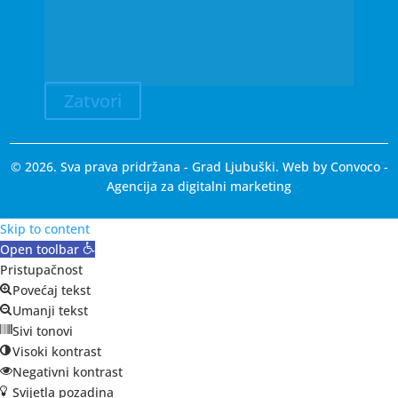
Zatvori
© 2026. Sva prava pridržana - Grad Ljubuški. Web by
Convoco
-
Agencija za digitalni marketing
Skip to content
Open toolbar
Pristupačnost
Povećaj tekst
Umanji tekst
Sivi tonovi
Visoki kontrast
Negativni kontrast
Svijetla pozadina