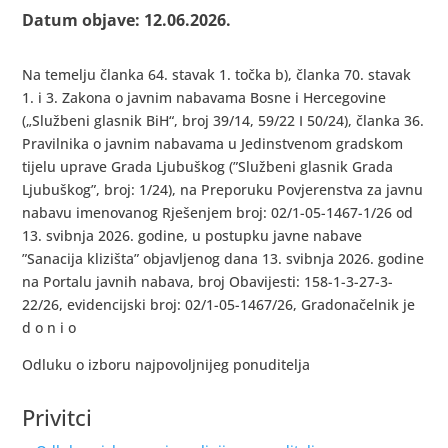
Datum objave: 12.06.2026.
Na temelju članka 64. stavak 1. točka b), članka 70. stavak
1. i 3. Zakona o javnim nabavama Bosne i Hercegovine
(„Službeni glasnik BiH“, broj 39/14, 59/22 I 50/24), članka 36.
Pravilnika o javnim nabavama u Jedinstvenom gradskom
tijelu uprave Grada Ljubuškog (”Službeni glasnik Grada
Ljubuškog”, broj: 1/24), na Preporuku Povjerenstva za javnu
nabavu imenovanog Rješenjem broj: 02/1-05-1467-1/26 od
13. svibnja 2026. godine, u postupku javne nabave
”Sanacija klizišta” objavljenog dana 13. svibnja 2026. godine
na Portalu javnih nabava, broj Obavijesti: 158-1-3-27-3-
22/26, evidencijski broj: 02/1-05-1467/26, Gradonačelnik je
d o n i o
Odluku o izboru najpovoljnijeg ponuditelja
Privitci