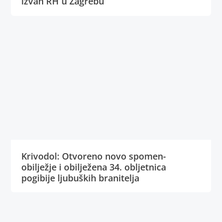
izvan RH u Zagrebu
Krivodol: Otvoreno novo spomen-
obilježje i obilježena 34. obljetnica
pogibije ljubuških branitelja