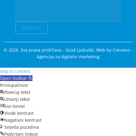
Zatvori
© 2026. Sva prava pridržana - Grad Ljubuški. Web by
Convoco
-
Agencija za digitalni marketing
Skip to content
Open toolbar
Pristupačnost
Povećaj tekst
Umanji tekst
Sivi tonovi
Visoki kontrast
Negativni kontrast
Svijetla pozadina
Podcrtani linkovi