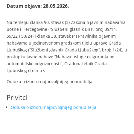
Datum objave: 28.05.2026.
Na temelju članka 90. stavak (3) Zakona o javnim nabavama
Bosne i Hercegovine (”Službeni glasnik BiH”, broj 39/14,
59/22 i 50/24) i članka 38. stavak (4) Pravilnika o javnim
nabavama u Jedinstvenom gradskom tijelu uprave Grada
Ljubuškog (”Službeni glasnik Grada Ljubuškog”, broj: 1/24), u
postupku javne nabave ”Nabava usluge osiguranja od
automobilske odgovornosti”, Gradonačelnik Grada
Ljubuškog d o n o s i
Odluku o izboru najpovoljnijeg ponuditelja
Privitci
Odluka o izboru najpovoljnijeg ponuditelja