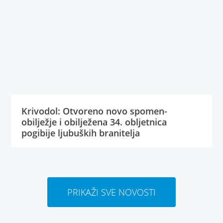
Krivodol: Otvoreno novo spomen-
obilježje i obilježena 34. obljetnica
pogibije ljubuških branitelja
PRIKAŽI SVE NOVOSTI