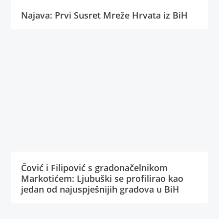
Najava: Prvi Susret Mreže Hrvata iz BiH
Čović i Filipović s gradonačelnikom
Markotićem: Ljubuški se profilirao kao
jedan od najuspješnijih gradova u BiH