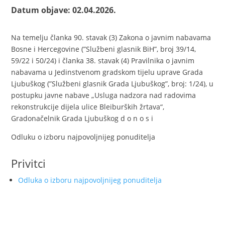
Datum objave: 02.04.2026.
Na temelju članka 90. stavak (3) Zakona o javnim nabavama
Bosne i Hercegovine (”Službeni glasnik BiH”, broj 39/14,
59/22 i 50/24) i članka 38. stavak (4) Pravilnika o javnim
nabavama u Jedinstvenom gradskom tijelu uprave Grada
Ljubuškog (”Službeni glasnik Grada Ljubuškog”, broj: 1/24), u
postupku javne nabave „Usluga nadzora nad radovima
rekonstrukcije dijela ulice Bleiburških žrtava“,
Gradonačelnik Grada Ljubuškog d o n o s i
Odluku o izboru najpovoljnijeg ponuditelja
Privitci
Odluka o izboru najpovoljnijeg ponuditelja