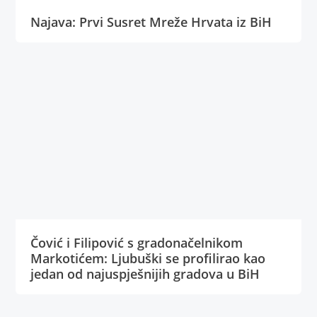
Najava: Prvi Susret Mreže Hrvata iz BiH
Čović i Filipović s gradonačelnikom
Markotićem: Ljubuški se profilirao kao
jedan od najuspješnijih gradova u BiH