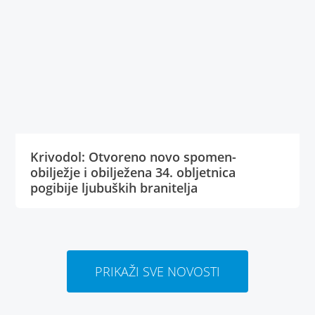
Krivodol: Otvoreno novo spomen-
obilježje i obilježena 34. obljetnica
pogibije ljubuških branitelja
PRIKAŽI SVE NOVOSTI