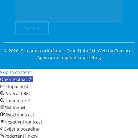
Zatvori
© 2026. Sva prava pridržana - Grad Ljubuški. Web by
Convoco
-
Agencija za digitalni marketing
Skip to content
Open toolbar
Pristupačnost
Povećaj tekst
Umanji tekst
Sivi tonovi
Visoki kontrast
Negativni kontrast
Svijetla pozadina
Podcrtani linkovi