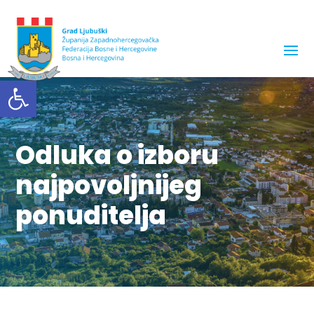
Open toolbar
Odluka o izboru
najpovoljnijeg
ponuditelja