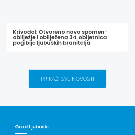
Krivodol: Otvoreno novo spomen-
obilježje i obilježena 34. obljetnica
pogibije ljubuških branitelja
PRIKAŽI SVE NOVOSTI
Grad Ljubuški