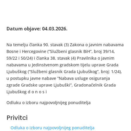
Datum objave: 04.03.2026.
Na temelju članka 90. stavak (3) Zakona o javnim nabavama
Bosne i Hercegovine (”Službeni glasnik BiH”, broj 39/14,
59/22 i 50/24) i članka 38. stavak (4) Pravilnika o javnim
nabavama u Jedinstvenom gradskom tijelu uprave Grada
Ljubuškog (”Službeni glasnik Grada Ljubuškog”, broj: 1/24),
u postupku javne nabave ”Nabava usluge osiguranja
zgrade Gradske uprave Ljubuški”, Gradonačelnik Grada
Ljubuškog d o n o s i
Odluku o izboru najpovoljnijeg ponuditelja
Privitci
Odluka o izboru najpovoljnijeg ponuditelja