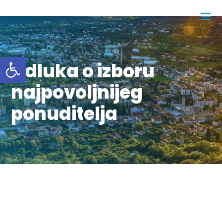
Open toolbar
Odluka o izboru
najpovoljnijeg
ponuditelja