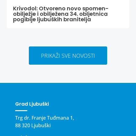
Krivodol: Otvoreno novo spomen-
obilježje i obilježena 34. obljetnica
pogibije ljubuških branitelja
PRIKAŽI SVE NOVOSTI
Grad Ljubuški
Trg dr. Franje Tuđmana 1,
88 320 Ljubuški