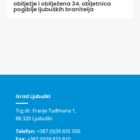
obilježje i obilježena 34. obljetnica
pogibije ljubuških branitelja
Grad Ljubuški
Trg dr. Franje Tuđmana 1,
88 320 Ljubuški
Telefon:
+387 (0)39 835 500
Fax:
+387 (0)39 833 810