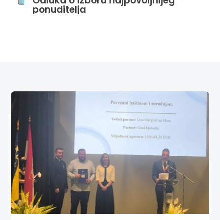
Odluka o izboru najpovoljnijeg
i
ponuditelja