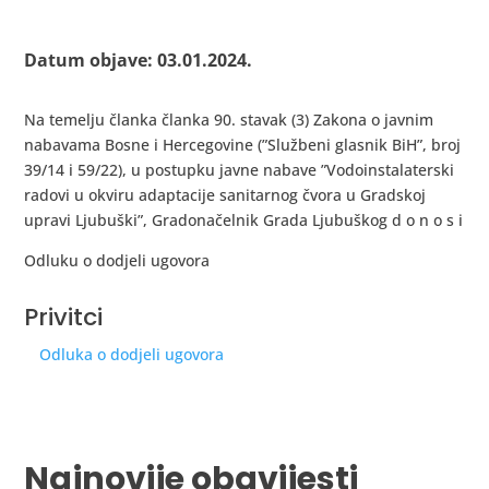
Datum objave: 03.01.2024.
Na temelju članka članka 90. stavak (3) Zakona o javnim
nabavama Bosne i Hercegovine (”Službeni glasnik BiH”, broj
39/14 i 59/22), u postupku javne nabave ”Vodoinstalaterski
radovi u okviru adaptacije sanitarnog čvora u Gradskoj
upravi Ljubuški”, Gradonačelnik Grada Ljubuškog d o n o s i
Odluku o dodjeli ugovora
Privitci
Odluka o dodjeli ugovora
Najnovije obavijesti