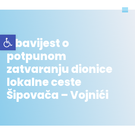
Open toolbar
Obavijest o
potpunom
zatvaranju dionice
lokalne ceste
Šipovača – Vojnići