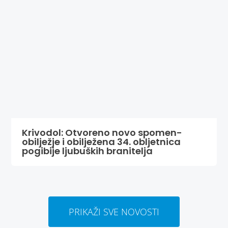
Krivodol: Otvoreno novo spomen-
obilježje i obilježena 34. obljetnica
pogibije ljubuških branitelja
PRIKAŽI SVE NOVOSTI