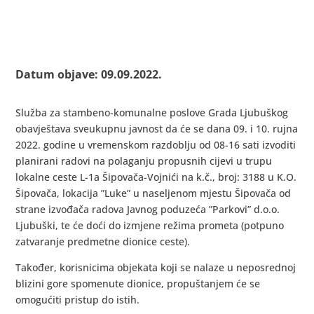
Datum objave: 09.09.2022.
Služba za stambeno-komunalne poslove Grada Ljubuškog
obavještava sveukupnu javnost da će se dana 09. i 10. rujna
2022. godine u vremenskom razdoblju od 08-16 sati izvoditi
planirani radovi na polaganju propusnih cijevi u trupu
lokalne ceste L-1a Šipovača-Vojnići na k.č., broj: 3188 u K.O.
Šipovača, lokacija ”Luke” u naseljenom mjestu Šipovača od
strane izvođača radova Javnog poduzeća ”Parkovi” d.o.o.
Ljubuški, te će doći do izmjene režima prometa (potpuno
zatvaranje predmetne dionice ceste).
Također, korisnicima objekata koji se nalaze u neposrednoj
blizini gore spomenute dionice, propuštanjem će se
omogućiti pristup do istih.